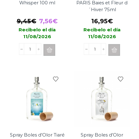
Whisper 100 ml
PARIS Baies et Fleur d
´Hiver 75ml
El
El
9,45
€
7,56
€
16,95
€
precio
precio
Recibelo el día
Recibelo el día
11/08/2026
11/08/2026
original
actual
era:
es:
Spray
Spray
9,45€.
7,56€.
Boles
Difusor
d'Olor
ESTEBAN
Rose
PARIS
Whisper
Baies
100
et
ml
Fleur
cantidad
d
´Hiver
75ml
cantidad
Spray Boles d’Olor Tiaré
Spray Boles d’Olor