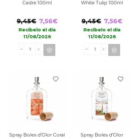
Cedre 100ml
White Tulip 100ml
El
El
El
El
9,45
€
7,56
€
9,45
€
7,56
€
precio
precio
precio
prec
Recibelo el día
Recibelo el día
11/08/2026
11/08/2026
original
actual
original
actu
era:
es:
era:
es:
Spray
Spray
9,45€.
7,56€.
9,45€.
7,56
Boles
Boles
d'Olor
d'Olor
Cedre
White
100ml
Tulip
cantidad
100ml
cantidad
Spray Boles d’Olor Coral
Spray Boles d’Olor