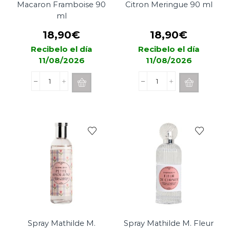
Macaron Framboise 90
Citron Meringue 90 ml
ml
18,90
€
18,90
€
Recibelo el día
Recibelo el día
11/08/2026
11/08/2026
Spray
Spray
Mathilde
Mathilde
M.
M.
Macaron
Citron
Framboise
Meringue
90
90
ml
ml
cantidad
cantidad
Spray Mathilde M.
Spray Mathilde M. Fleur