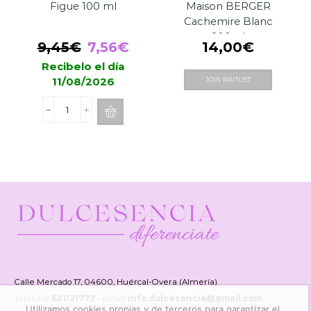
Figue 100 ml
Maison BERGER
Cachemire Blanc
200ml
El
El
9,45
€
7,56
€
14,00
€
precio
precio
Recibelo el día
11/08/2026
JOIN WAITLIST
original
actual
era:
es:
Spray
9,45€.
7,56€.
Boles
d'Olor
Figue
100
ml
cantidad
Calle Mercado 17, 04600, Huércal-Overa (Almería)
Teléfono:
621121777
- eMail:
info.dulcesencia@gmail.com
Utilizamos cookies propias y de terceros para garantizar el