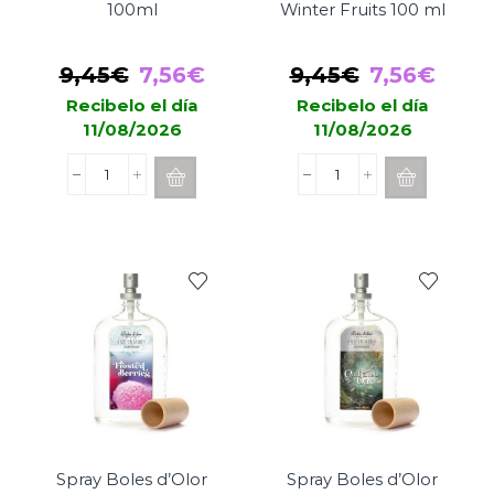
100ml
Winter Fruits 100 ml
El
El
El
El
9,45
€
7,56
€
9,45
€
7,56
€
precio
precio
precio
prec
Recibelo el día
Recibelo el día
11/08/2026
11/08/2026
original
actual
original
actu
era:
es:
era:
es:
Spray
Spray
9,45€.
7,56€.
9,45€.
7,56
Boles
Boles
d'Olor
d'Olor
Coral
Winter
100ml
Fruits
cantidad
100
ml
cantidad
Spray Boles d’Olor
Spray Boles d’Olor