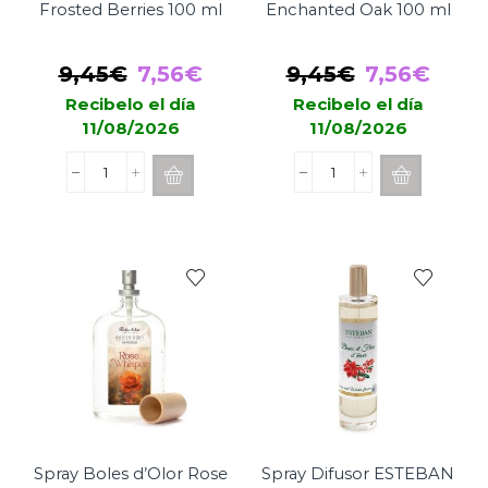
Frosted Berries 100 ml
Enchanted Oak 100 ml
El
El
El
El
9,45
€
7,56
€
9,45
€
7,56
€
precio
precio
precio
prec
Recibelo el día
Recibelo el día
11/08/2026
11/08/2026
original
actual
original
actu
era:
es:
era:
es:
Spray
Spray
9,45€.
7,56€.
9,45€.
7,56
Boles
Boles
d'Olor
d'Olor
Frosted
Enchanted
Berries
Oak
100
100
ml
ml
cantidad
cantidad
Spray Boles d’Olor Rose
Spray Difusor ESTEBAN