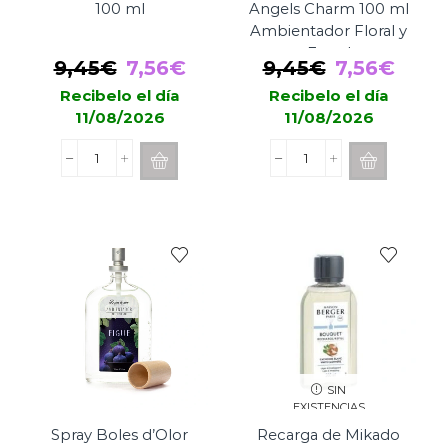
100 ml
Angels Charm 100 ml
Ambientador Floral y
Frutal
El
El
El
El
9,45
€
7,56
€
9,45
€
7,56
€
precio
precio
precio
prec
Recibelo el día
Recibelo el día
11/08/2026
11/08/2026
original
actual
original
actu
era:
es:
era:
es:
Spray
Spray
9,45€.
7,56€.
9,45€.
7,56
Boles
Boles
d'Olor
d'Olor
Tiaré
Angels
100
Charm
ml
100
cantidad
ml
Ambientador
Floral
y
Frutal
cantidad
SIN
EXISTENCIAS
Spray Boles d’Olor
Recarga de Mikado