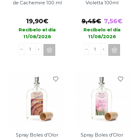
de Cachemire 100 ml
Violetta 100ml
El
El
19,90
€
9,45
€
7,56
€
precio
prec
Recibelo el día
Recibelo el día
11/08/2026
11/08/2026
original
actu
era:
es:
Spray
Spray
9,45€.
7,56
Mathilde
Boles
M.
d'Olor
Bois
Violetta
de
100ml
Cachemire
cantidad
100
ml
cantidad
Spray Boles d’Olor
Spray Boles d’Olor