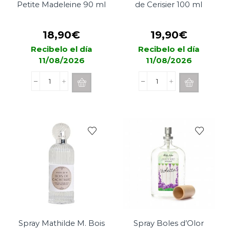
Petite Madeleine 90 ml
de Cerisier 100 ml
18,90
€
19,90
€
Recibelo el día
Recibelo el día
11/08/2026
11/08/2026
Spray
Spray
Mathilde
Mathilde
M.
M.
Petite
Fleur
Madeleine
de
90
Cerisier
ml
100
cantidad
ml
cantidad
Spray Mathilde M. Bois
Spray Boles d’Olor