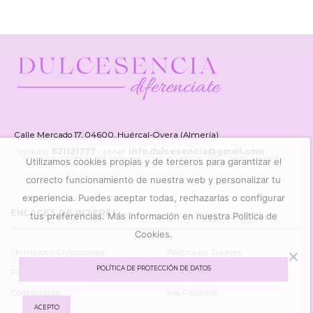
Flor
de
Vainilla
50ml
cantidad
Calle Mercado 17, 04600, Huércal-Overa (Almería)
Teléfono:
621121777
- eMail:
info.dulcesencia@gmail.com
Utilizamos cookies propias y de terceros para garantizar el
correcto funcionamiento de nuestra web y personalizar tu
experiencia. Puedes aceptar todas, rechazarlas o configurar
ENLACES DE INTERÉS
tus preferencias. Más información en nuestra Política de
Cookies.
Términos y Condiciones
Política de Cookies
POLÍTICA DE PROTECCIÓN DE DATOS
Política Protección de Datos
Mi Cuenta
Contáctanos
Mis Favoritos
ACEPTO