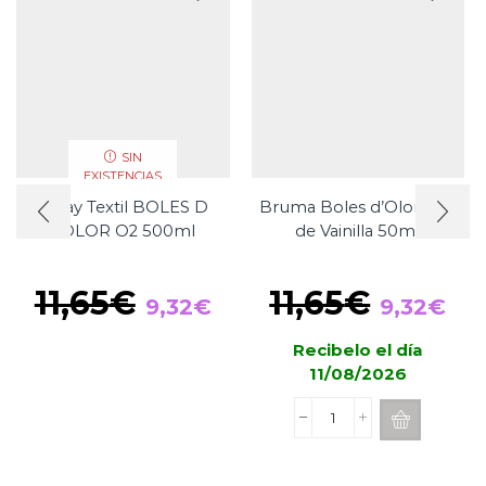
SIN
EXISTENCIAS
Spray Textil BOLES D
Bruma Boles d’Olor Flor
´OLOR O2 500ml
de Vainilla 50ml
El
El
El
El
11,65
€
11,65
€
9,32
€
9,32
€
precio
precio
precio
pre
Recibelo el día
original
actual
original
act
11/08/2026
era:
es:
era:
es:
11,65€.
9,32€.
11,65€.
9,3
Bruma
Boles
d'Olor