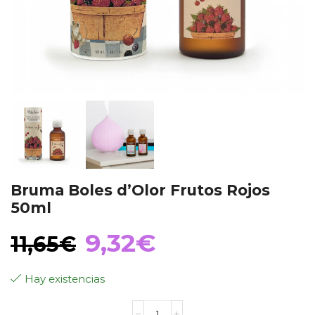
Bruma Boles d’Olor Frutos Rojos
50ml
El
El
9,32
€
11,65
€
precio
precio
Hay existencias
Bruma