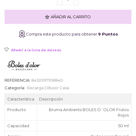
original
actual
Boles
d'Olor
Frutos
era:
es:
AÑADIR AL CARRITO
Rojos
50ml
cantidad
11,65€.
9,32€.
Compra este producto para obtener
9 Puntos
Añadir a la lista de deseos
REFERENCIA:
8432097108840
Categoría:
Recarga Difusor Casa
Característica
Descripción
Producto
Bruma Ambients BOLES D´OLOR Frutos
Rojos
Capacidad
50 ml