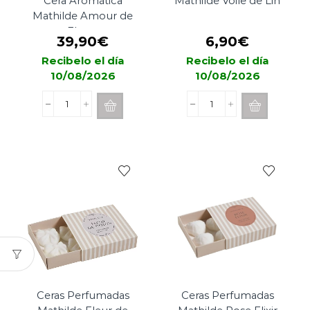
Cera Aromática
Mathilde Voile de Lin
Mathilde Amour de
Fleurs
39,90
€
6,90
€
Recibelo el día
Recibelo el día
10/08/2026
10/08/2026
Quemador
Ceras
Eléctrico
Perfumadas
de
Mathilde
Cera
Voile
Aromática
de
Mathilde
Lin
Amour
cantidad
de
Fleurs
cantidad
Ceras Perfumadas
Ceras Perfumadas