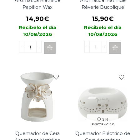
Aromática Mathilde
Aromática Mathilde
Papillon Wax
Rêverie Bucolique
14,90
€
15,90
€
Recibelo el día
Recibelo el día
10/08/2026
10/08/2026
Quemador
Quemador
de
de
Cera
Cera
Aromática
Aromática
Mathilde
Mathilde
Papillon
Rêverie
Wax
Bucolique
cantidad
cantidad
SIN
EXISTENCIAS
Quemador de Cera
Quemador Eléctrico de