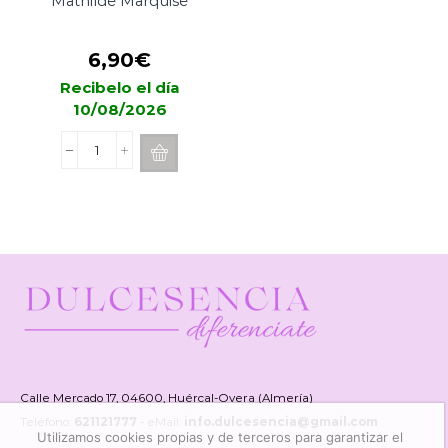
Mathilde Marquise
6,90
€
Recibelo el día
10/08/2026
Ceras
Perfumadas
Mathilde
Marquise
cantidad
Calle Mercado 17, 04600, Huércal-Overa (Almería)
Teléfono:
621121777
- eMail:
info.dulcesencia@gmail.com
Utilizamos cookies propias y de terceros para garantizar el