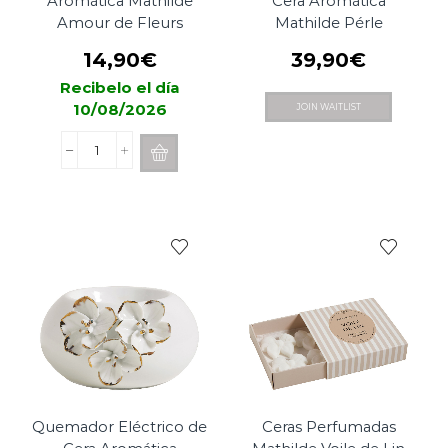
Aromática Mathilde
Cera Aromática
Amour de Fleurs
Mathilde Pérle
14,90
€
39,90
€
Recibelo el día
10/08/2026
JOIN WAITLIST
Quemador
de
Cera
Aromática
Mathilde
Amour
de
Fleurs
cantidad
Quemador Eléctrico de
Ceras Perfumadas