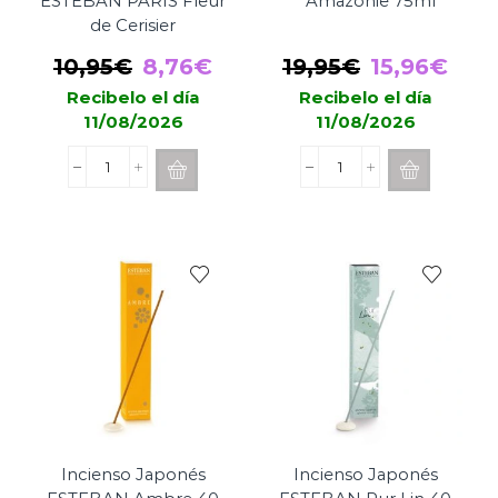
ESTEBAN PARIS Fleur
´Amazonie 75ml
de Cerisier
El
El
El
El
10,95
€
8,76
€
19,95
€
15,96
€
precio
precio
precio
prec
Recibelo el día
Recibelo el día
11/08/2026
11/08/2026
original
actual
original
actu
era:
es:
era:
es:
Concentrado
Spray
10,95€.
8,76€.
19,95€.
15,9
Difusor
ESTEBAN
ESTEBAN
Eau
PARIS
d
Fleur
´Amazonie
de
75ml
Cerisier
cantidad
cantidad
Incienso Japonés
Incienso Japonés