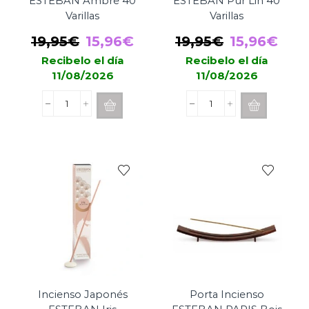
ESTEBAN Ambre 40
ESTEBAN Pur Lin 40
Varillas
Varillas
El
El
El
El
19,95
€
15,96
€
19,95
€
15,96
€
precio
precio
precio
prec
Recibelo el día
Recibelo el día
11/08/2026
11/08/2026
original
actual
original
actu
era:
es:
era:
es:
Incienso
Incienso
19,95€.
15,96€.
19,95€.
15,9
Japonés
Japonés
ESTEBAN
ESTEBAN
Ambre
Pur
40
Lin
Varillas
40
cantidad
Varillas
cantidad
Incienso Japonés
Porta Incienso