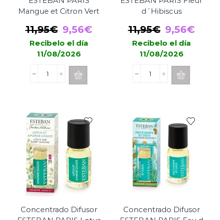
ESTEBAN PARIS
ESTEBAN PARIS Fleur
Mangue et Citron Vert
d´Hibiscus
El
El
El
El
11,95
€
9,56
€
11,95
€
9,56
€
precio
precio
precio
prec
Recibelo el día
Recibelo el día
11/08/2026
11/08/2026
original
actual
original
actu
era:
es:
era:
es:
Concentrado
Concentrado
11,95€.
9,56€.
11,95€.
9,56
Difusor
Difusor
ESTEBAN
ESTEBAN
PARIS
PARIS
Mangue
Fleur
et
d
Citron
´Hibiscus
Vert
cantidad
cantidad
Concentrado Difusor
Concentrado Difusor