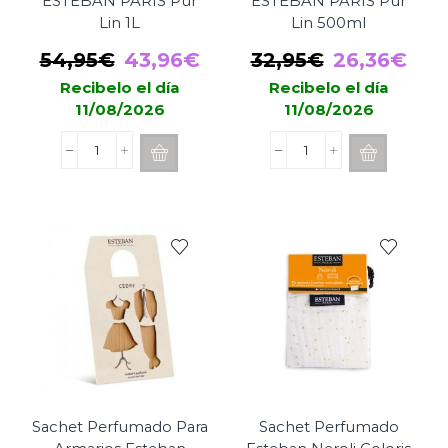
ESTEBAN PARIS Pur
ESTEBAN PARIS Pur
Lin 1L
Lin 500ml
El
El
El
El
54,95
€
43,96
€
32,95
€
26,36
€
precio
precio
precio
pre
Recibelo el día
Recibelo el día
11/08/2026
11/08/2026
original
actual
original
act
era:
es:
era:
es:
Recarga
Recarga
54,95€.
43,96€.
32,95€.
26,
Mikado
Mikado
ESTEBAN
ESTEBAN
PARIS
PARIS
Pur
Pur
Lin
Lin
1L
500ml
cantidad
cantidad
Sachet Perfumado Para
Sachet Perfumado