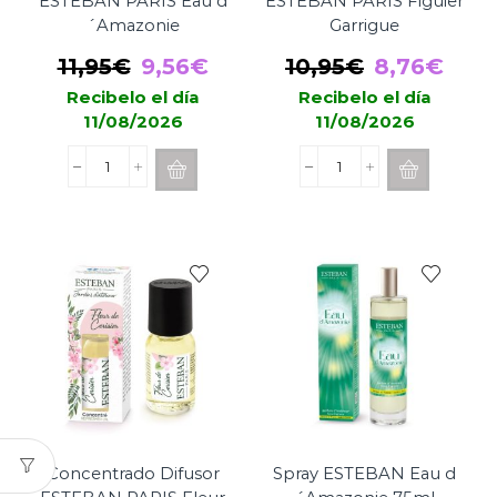
ESTEBAN PARIS Eau d
ESTEBAN PARIS Figuier
´Amazonie
Garrigue
El
El
El
El
11,95
€
9,56
€
10,95
€
8,76
€
precio
precio
precio
prec
Recibelo el día
Recibelo el día
11/08/2026
11/08/2026
original
actual
original
actu
era:
es:
era:
es:
Concentrado
Concentrado
11,95€.
9,56€.
10,95€.
8,76
Difusor
Difusor
ESTEBAN
ESTEBAN
PARIS
PARIS
Eau
Figuier
d
Garrigue
´Amazonie
cantidad
cantidad
Concentrado Difusor
Spray ESTEBAN Eau d