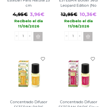
Esteban Paris Natural 25
ESTEBAN Boitier Seul
cm
Leopard Edition (No
incluye recarga)
El
El
El
El
4,95
€
3,96
€
12,95
€
10,36
€
precio
precio
precio
prec
Recibelo el día
Recibelo el día
11/08/2026
11/08/2026
original
actual
original
actu
era:
es:
era:
es:
Varillas
Difusor
4,95€.
3,96€.
12,95€.
10,3
Para
de
Mikado
Coche
Esteban
ESTEBAN
Paris
Boitier
Natural
Seul
25
Leopard
cm
Edition
cantidad
(No
incluye
recarga)
cantidad
Concentrado Difusor
Concentrado Difusor