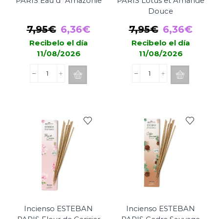
PARIS Eau d´Amazonie
PARIS Lotus et Amande
Douce
El
El
El
El
7,95
€
6,36
€
7,95
€
6,36
€
precio
precio
precio
prec
Recibelo el día
Recibelo el día
11/08/2026
11/08/2026
original
actual
original
actua
era:
es:
era:
es:
Incienso
Incienso
7,95€.
6,36€.
7,95€.
6,36
ESTEBAN
ESTEBAN
PARIS
PARIS
Eau
Lotus
d
et
´Amazonie
Amande
cantidad
Douce
cantidad
Incienso ESTEBAN
Incienso ESTEBAN