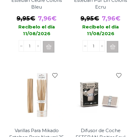
Esteban Cedre Coloris
Esteban Pur Lin Coloris
Bleu
Ecru
El
El
El
El
9,95
€
7,96
€
9,95
€
7,96
€
precio
precio
precio
prec
Recibelo el día
Recibelo el día
11/08/2026
11/08/2026
original
actual
original
actua
era:
es:
era:
es:
Sachet
Sachet
9,95€.
7,96€.
9,95€.
7,96
Perfumado
Perfumado
Esteban
Esteban
Cedre
Pur
Coloris
Lin
Bleu
Coloris
cantidad
Ecru
cantidad
Varillas Para Mikado
Difusor de Coche