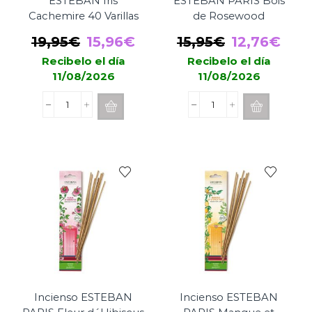
ESTEBAN Iris
ESTEBAN PARIS Bois
Cachemire 40 Varillas
de Rosewood
El
El
El
El
19,95
€
15,96
€
15,95
€
12,76
€
precio
precio
precio
prec
Recibelo el día
Recibelo el día
11/08/2026
11/08/2026
original
actual
original
actu
era:
es:
era:
es:
Incienso
Porta
19,95€.
15,96€.
15,95€.
12,7
Japonés
Incienso
ESTEBAN
ESTEBAN
Iris
PARIS
Cachemire
Bois
40
de
Varillas
Rosewood
cantidad
cantidad
Incienso ESTEBAN
Incienso ESTEBAN