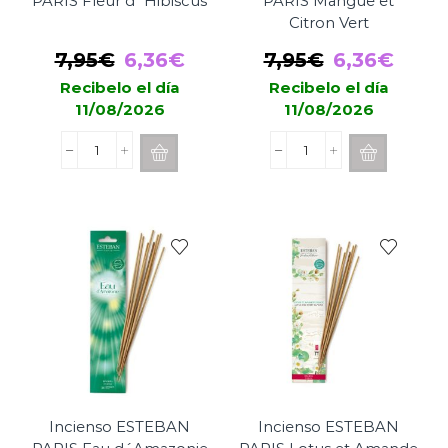
PARIS Fleur d´Hibiscus
PARIS Mangue et
Citron Vert
El
El
El
El
7,95
€
6,36
€
7,95
€
6,36
€
precio
precio
precio
prec
Recibelo el día
Recibelo el día
11/08/2026
11/08/2026
original
actual
original
actua
era:
es:
era:
es:
Incienso
Incienso
7,95€.
6,36€.
7,95€.
6,36
ESTEBAN
ESTEBAN
PARIS
PARIS
Fleur
Mangue
d
et
´Hibiscus
Citron
cantidad
Vert
cantidad
Incienso ESTEBAN
Incienso ESTEBAN