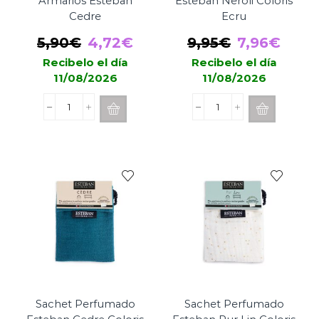
Armarios Esteban
Esteban Neroli Coloris
Cedre
Ecru
El
El
El
El
5,90
€
4,72
€
9,95
€
7,96
€
precio
precio
precio
prec
Recibelo el día
Recibelo el día
11/08/2026
11/08/2026
original
actual
original
actua
era:
es:
era:
es:
Sachet
Sachet
5,90€.
4,72€.
9,95€.
7,96
Perfumado
Perfumado
Para
Esteban
Armarios
Neroli
Esteban
Coloris
Cedre
Ecru
cantidad
cantidad
Sachet Perfumado
Sachet Perfumado