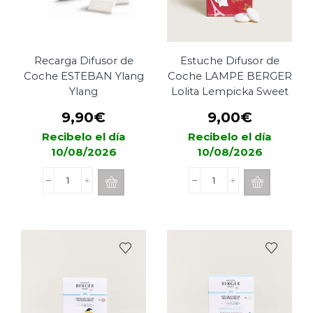
Recarga Difusor de
Estuche Difusor de
Coche ESTEBAN Ylang
Coche LAMPE BERGER
Ylang
Lolita Lempicka Sweet
9,90
€
9,00
€
Recibelo el día
Recibelo el día
10/08/2026
10/08/2026
Recarga
Estuche
Difusor
Difusor
de
de
Coche
Coche
ESTEBAN
LAMPE
Ylang
BERGER
Ylang
Lolita
cantidad
Lempicka
Sweet
cantidad