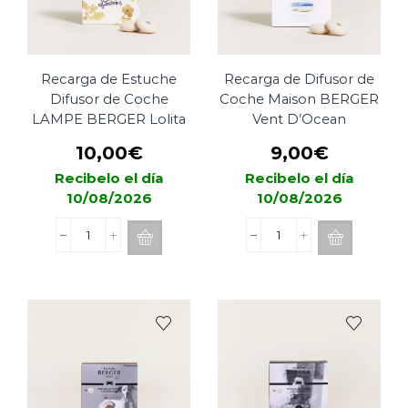
cantidad
Recarga de Estuche
Recarga de Difusor de
Difusor de Coche
Coche Maison BERGER
LAMPE BERGER Lolita
Vent D’Ocean
10,00
€
9,00
€
Recibelo el día
Recibelo el día
10/08/2026
10/08/2026
Recarga
Recarga
de
de
Estuche
Difusor
Difusor
de
de
Coche
Coche
Maison
LAMPE
BERGER
BERGER
Vent
Lolita
D'Ocean
cantidad
cantidad