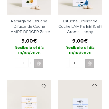
Recarga de Estuche
Estuche Difusor de
Difusor de Coche
Coche LAMPE BERGER
LAMPE BERGER Zeste
Aroma Happy
de Verveine
9,00
€
9,00
€
Recibelo el día
Recibelo el día
10/08/2026
10/08/2026
Recarga
Estuche
de
Difusor
Estuche
de
Difusor
Coche
de
LAMPE
Coche
BERGER
LAMPE
Aroma
BERGER
Happy
Zeste
cantidad
de