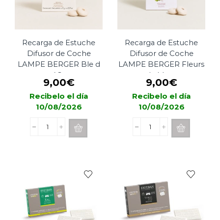
Recarga de Estuche
Recarga de Estuche
Difusor de Coche
Difusor de Coche
LAMPE BERGER Ble d
LAMPE BERGER Fleurs
´Or
de Musc
9,00
€
9,00
€
Recibelo el día
Recibelo el día
10/08/2026
10/08/2026
Recarga
Recarga
de
de
Estuche
Estuche
Difusor
Difusor
de
de
Coche
Coche
LAMPE
LAMPE
BERGER
BERGER
Ble
Fleurs
d
de