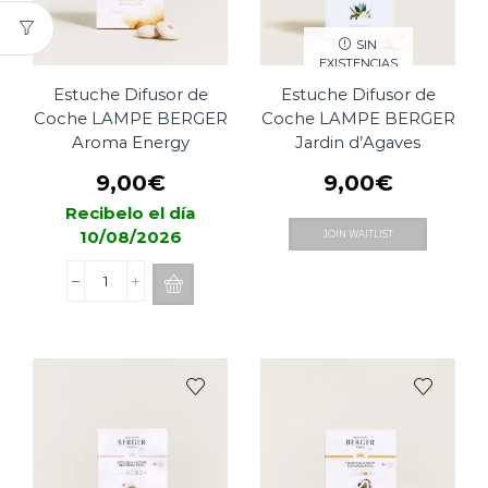
Verveine
cantidad
SIN
EXISTENCIAS
Estuche Difusor de
Estuche Difusor de
Coche LAMPE BERGER
Coche LAMPE BERGER
Aroma Energy
Jardin d’Agaves
9,00
€
9,00
€
Recibelo el día
10/08/2026
JOIN WAITLIST
Estuche
Difusor
de
Coche
LAMPE
BERGER
Aroma
Energy
cantidad