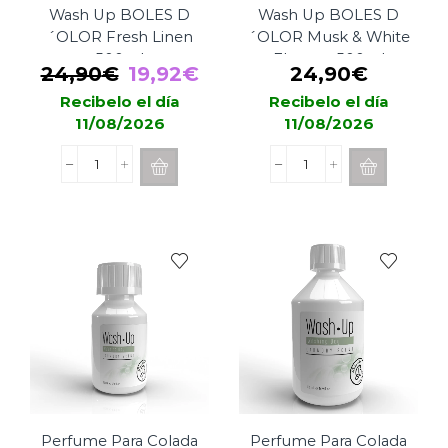
Wash Up BOLES D
Wash Up BOLES D
´OLOR Fresh Linen
´OLOR Musk & White
500ml
Flowers 500ml
El
El
24,90
€
19,92
€
24,90
€
precio
precio
Recibelo el día
Recibelo el día
11/08/2026
11/08/2026
original
actual
era:
es:
Perfume
Perfume
24,90€.
19,92€.
Para
Para
Colada
Colada
Wash
Wash
Up
Up
BOLES
BOLES
D
D
´OLOR
´OLOR
Fresh
Musk
Linen
&
500ml
White
cantidad
Flowers
500ml
cantidad
Perfume Para Colada
Perfume Para Colada