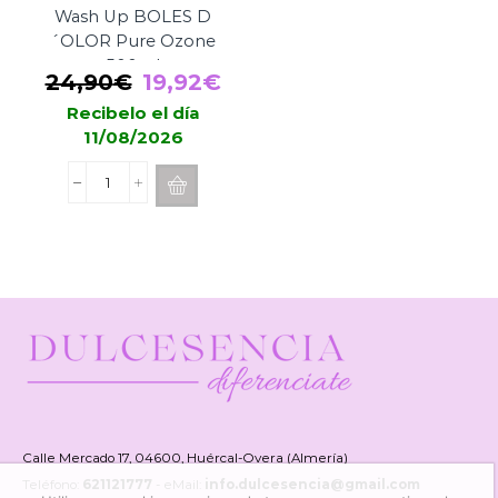
Wash Up BOLES D
´OLOR Pure Ozone
500ml
El
El
24,90
€
19,92
€
precio
precio
Recibelo el día
11/08/2026
original
actual
era:
es:
Perfume
24,90€.
19,92€.
Para
Colada
Wash
Up
BOLES
D
´OLOR
Pure
Ozone
500ml
cantidad
Calle Mercado 17, 04600, Huércal-Overa (Almería)
Teléfono:
621121777
- eMail:
info.dulcesencia@gmail.com