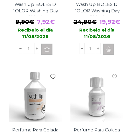
Wash Up BOLES D
Wash Up BOLES D
´OLOR Washing Day
´OLOR Washing Day
100ml
500ml
El
El
El
El
9,90
€
7,92
€
24,90
€
19,92
€
precio
precio
precio
pre
Recibelo el día
Recibelo el día
11/08/2026
11/08/2026
original
actual
original
act
era:
es:
era:
es:
Perfume
Perfume
9,90€.
7,92€.
24,90€.
19,
Para
Para
Colada
Colada
Wash
Wash
Up
Up
BOLES
BOLES
D
D
´OLOR
´OLOR
Washing
Washing
Day
Day
100ml
500ml
cantidad
cantidad
Perfume Para Colada
Perfume Para Colada