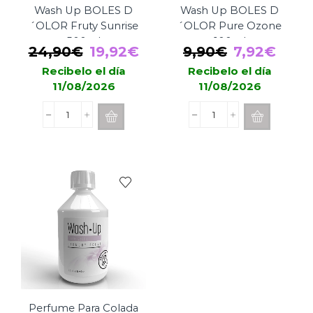
Wash Up BOLES D
Wash Up BOLES D
´OLOR Fruty Sunrise
´OLOR Pure Ozone
500ml
100ml
El
El
El
El
24,90
€
19,92
€
9,90
€
7,92
€
precio
precio
precio
prec
Recibelo el día
Recibelo el día
11/08/2026
11/08/2026
original
actual
original
actu
era:
es:
era:
es:
Perfume
Perfume
24,90€.
19,92€.
9,90€.
7,92
Para
Para
Colada
Colada
Wash
Wash
Up
Up
BOLES
BOLES
D
D
´OLOR
´OLOR
Fruty
Pure
Sunrise
Ozone
500ml
100ml
cantidad
cantidad
Perfume Para Colada