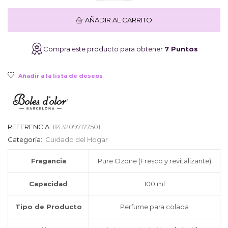
Colada
Wash
era:
es:
AÑADIR AL CARRITO
Up
BOLES
D
9,90€.
7,92€.
Compra este producto para obtener
7 Puntos
´OLOR
Pure
Ozone
Añadir a la lista de deseos
100ml
cantidad
REFERENCIA:
8432097177501
Categoría:
Cuidado del Hogar
Fragancia
Pure Ozone (Fresco y revitalizante)
Capacidad
100 ml
Tipo de Producto
Perfume para colada