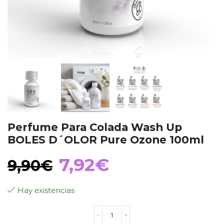
Perfume Para Colada Wash Up
BOLES D´OLOR Pure Ozone 100ml
El
El
7,92
€
9,90
€
precio
precio
Hay existencias
Perfume
original
actual
Para