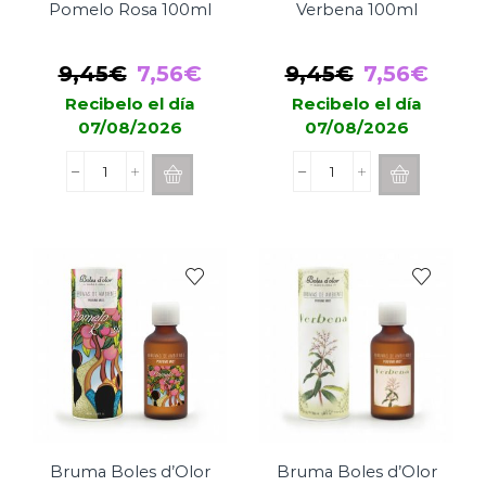
Pomelo Rosa 100ml
Verbena 100ml
El
El
El
El
9,45
€
7,56
€
9,45
€
7,56
€
precio
precio
precio
prec
Recibelo el día
Recibelo el día
07/08/2026
07/08/2026
original
actual
original
actu
era:
es:
era:
es:
Spray
Spray
9,45€.
7,56€.
9,45€.
7,56
Boles
Boles
d'Olor
d'Olor
Pomelo
Verbena
Rosa
100ml
100ml
cantidad
cantidad
Bruma Boles d’Olor
Bruma Boles d’Olor