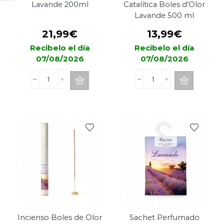
Lavande 200ml
Catalítica Boles d’Olor
Lavande 500 ml
21,99
€
13,99
€
Recibelo el día
Recibelo el día
07/08/2026
07/08/2026
Mikado
Recarga
Boles
Lámpara
d'Olor
Catalítica
Lavande
Boles
200ml
d’Olor
cantidad
Lavande
500
ml
cantidad
Incienso Boles de Olor
Sachet Perfumado