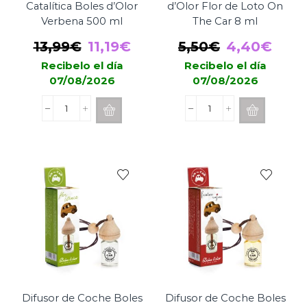
Catalítica Boles d’Olor
d’Olor Flor de Loto On
Verbena 500 ml
The Car 8 ml
El
El
El
El
13,99
€
11,19
€
5,50
€
4,40
€
precio
precio
precio
prec
Recibelo el día
Recibelo el día
07/08/2026
07/08/2026
original
actual
original
actu
era:
es:
era:
es:
Recarga
Difusor
13,99€.
11,19€.
5,50€.
4,40
Lámpara
de
Catalítica
Coche
Boles
Boles
d’Olor
d’Olor
Verbena
Flor
500
de
ml
Loto
cantidad
On
The
Car
8
ml
cantidad
Difusor de Coche Boles
Difusor de Coche Boles