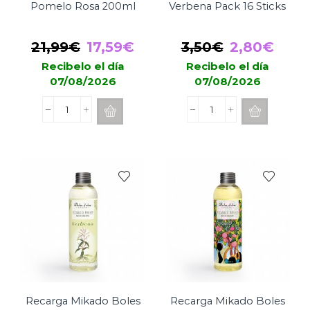
Pomelo Rosa 200ml
Verbena Pack 16 Sticks
El
El
El
El
21,99
€
17,59
€
3,50
€
2,80
€
precio
precio
precio
prec
Recibelo el día
Recibelo el día
07/08/2026
07/08/2026
original
actual
original
actu
era:
es:
era:
es:
Mikado
Incienso
21,99€.
17,59€.
3,50€.
2,80
Boles
Boles
d'Olor
de
Pomelo
Olor
Rosa
Verbena
200ml
Pack
cantidad
16
Sticks
cantidad
Recarga Mikado Boles
Recarga Mikado Boles