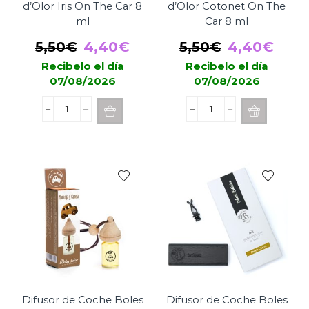
d’Olor Iris On The Car 8
d’Olor Cotonet On The
ml
Car 8 ml
El
El
El
El
5,50
€
4,40
€
5,50
€
4,40
€
precio
precio
precio
prec
Recibelo el día
Recibelo el día
07/08/2026
07/08/2026
original
actual
original
actu
era:
es:
era:
es:
Difusor
Difusor
5,50€.
4,40€.
5,50€.
4,40
de
de
Coche
Coche
Boles
Boles
d’Olor
d’Olor
Iris
Cotonet
On
On
The
The
Car
Car
8
8
ml
ml
cantidad
cantidad
Difusor de Coche Boles
Difusor de Coche Boles