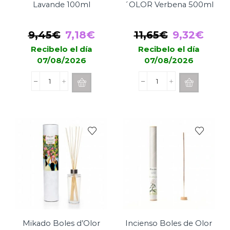
Lavande 100ml
´OLOR Verbena 500ml
El
El
El
El
9,45
€
7,18
€
11,65
€
9,32
€
precio
precio
precio
prec
Recibelo el día
Recibelo el día
07/08/2026
07/08/2026
original
actual
original
actu
era:
es:
era:
es:
Spray
Spray
9,45€.
7,18€.
11,65€.
9,32
Boles
Textil
d'Olor
BOLES
Lavande
D
100ml
´OLOR
cantidad
Verbena
500ml
cantidad
Mikado Boles d’Olor
Incienso Boles de Olor