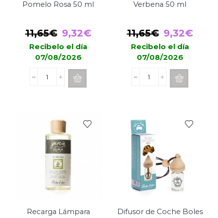
Pomelo Rosa 50 ml
Verbena 50 ml
El
El
El
El
11,65
€
9,32
€
11,65
€
9,32
€
precio
precio
precio
prec
Recibelo el día
Recibelo el día
07/08/2026
07/08/2026
original
actual
original
actu
era:
es:
era:
es:
Bruma
Bruma
11,65€.
9,32€.
11,65€.
9,32
Boles
Boles
d'Olor
d'Olor
Pomelo
Verbena
Rosa
50
50
ml
ml
cantidad
cantidad
Recarga Lámpara
Difusor de Coche Boles