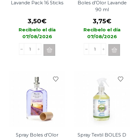
Lavande Pack 16 Sticks
Boles d’Olor Lavande
90 ml
3,50
€
3,75
€
Recibelo el día
Recibelo el día
07/08/2026
07/08/2026
Incienso
Sachet
Boles
Perfumado
de
Boles
Olor
d’Olor
Lavande
Lavande
Pack
90
16
ml
Sticks
cantidad
cantidad
Spray Boles d’Olor
Spray Textil BOLES D