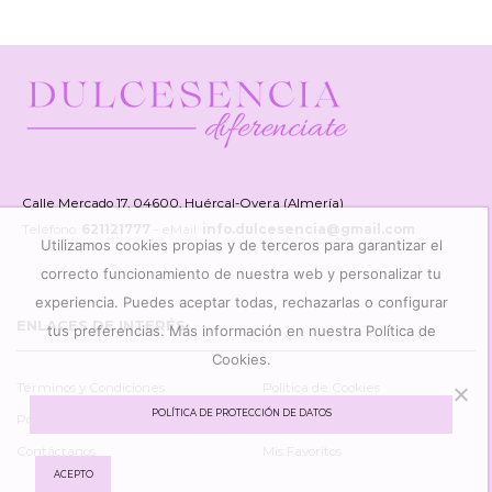
50ml
Silk
cantidad
50ml
cantidad
Calle Mercado 17, 04600, Huércal-Overa (Almería)
Teléfono:
621121777
- eMail:
info.dulcesencia@gmail.com
Utilizamos cookies propias y de terceros para garantizar el
correcto funcionamiento de nuestra web y personalizar tu
experiencia. Puedes aceptar todas, rechazarlas o configurar
ENLACES DE INTERÉS
tus preferencias. Más información en nuestra Política de
Cookies.
Términos y Condiciones
Política de Cookies
POLÍTICA DE PROTECCIÓN DE DATOS
Política Protección de Datos
Mi Cuenta
Contáctanos
Mis Favoritos
ACEPTO