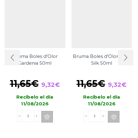
Bruma Boles d’Olor
Bruma Boles d’Olor Pure
Gardenia 50ml
Silk 50ml
El
El
El
El
11,65
€
11,65
€
9,32
€
9,32
€
precio
precio
precio
pre
Recibelo el día
Recibelo el día
original
actual
original
act
11/08/2026
11/08/2026
era:
es:
era:
es:
11,65€.
9,32€.
11,65€.
9,3
Bruma
Bruma
Boles
Boles
d'Olor
d'Olor
Gardenia
Pure