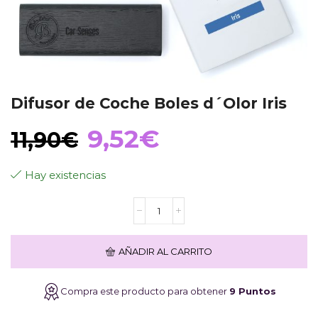
Difusor de Coche Boles d´Olor Iris
El
El
9,52
€
11,90
€
precio
precio
Hay existencias
Difusor
original
actual
de
Coche
Boles
era:
es:
AÑADIR AL CARRITO
d
´Olor
Iris
11,90€.
9,52€.
Compra este producto para obtener
9 Puntos
cantidad