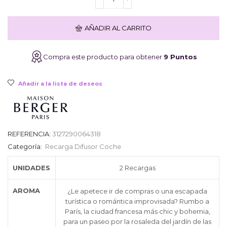
Difusor
de
Coche
AÑADIR AL CARRITO
LAMPE
BERGER
Paris
Compra este producto para obtener
9 Puntos
Chic
cantidad
Añadir a la lista de deseos
REFERENCIA:
3127290064318
Categoría:
Recarga Difusor Coche
UNIDADES
2 Recargas
AROMA
¿Le apetece ir de compras o una escapada
turística o romántica improvisada? Rumbo a
París, la ciudad francesa más chic y bohemia,
para un paseo por la rosaleda del jardín de las