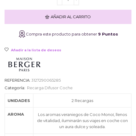
Difusor
de
Coche
AÑADIR AL CARRITO
LAMPE
BERGER
Coco
Compra este producto para obtener
9 Puntos
Monoï
cantidad
Añadir a la lista de deseos
REFERENCIA:
3127290065285
Categoría:
Recarga Difusor Coche
UNIDADES
2 Recargas
AROMA
Los aromas veraniegos de Coco Monoï, llenos
de vitalidad, iluminarán sus viajes en coche con
un aura dulce y soleada.