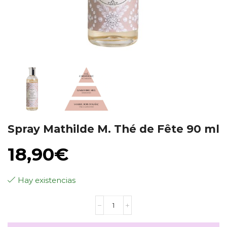
Spray Mathilde M. Thé de Fête 90 ml
18,90
€
Hay existencias
Spray
Mathilde
M.