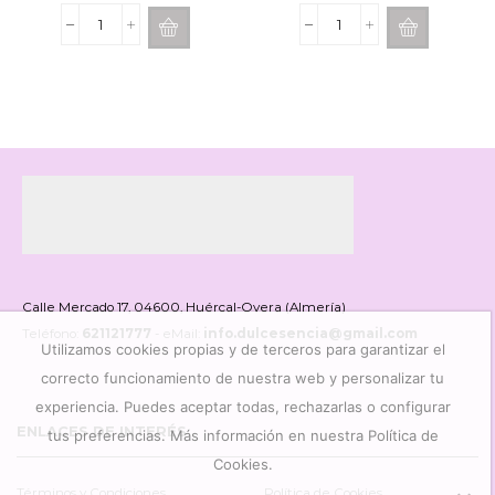
Ceras
Pack
Perfumadas
Mathilde
Mathilde
M.
Voile
Ceramica
de
Perfumada,
Lin
Mikado
cantidad
y
Vela
Rose
Elixrir
cantidad
Calle Mercado 17, 04600, Huércal-Overa (Almería)
Teléfono:
621121777
- eMail:
info.dulcesencia@gmail.com
Utilizamos cookies propias y de terceros para garantizar el
correcto funcionamiento de nuestra web y personalizar tu
experiencia. Puedes aceptar todas, rechazarlas o configurar
ENLACES DE INTERÉS
tus preferencias. Más información en nuestra Política de
Cookies.
Términos y Condiciones
Política de Cookies