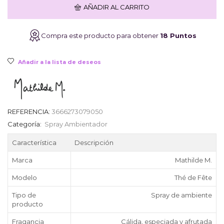
Thé
AÑADIR AL CARRITO
de
Fête
90
Compra este producto para obtener
18 Puntos
ml
cantidad
Añadir a la lista de deseos
REFERENCIA:
3666273079050
Categoría:
Spray Ambientador
Característica
Descripción
Marca
Mathilde M.
Modelo
Thé de Fête
Tipo de
Spray de ambiente
producto
Fragancia
Cálida, especiada y afrutada