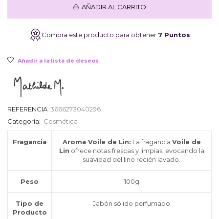
de
AÑADIR AL CARRITO
Lin
100g
cantidad
Compra este producto para obtener
7 Puntos
Añadir a la lista de deseos
REFERENCIA:
3666273040296
Categoría:
Cosmética
Fragancia
Aroma Voile de Lin:
La fragancia
Voile de
Lin
ofrece notas frescas y limpias, evocando la
suavidad del lino recién lavado.
Peso
100g
Tipo de
Jabón sólido perfumado
Producto