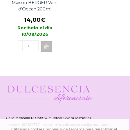
Maison BERGER Vent
d’Ocean 200ml
14,00
€
Recibelo el día
10/08/2026
Recarga
de
Mikado
Maison
BERGER
Vent
d'Ocean
200ml
cantidad
Calle Mercado 17, 04600, Huércal-Overa (Almería)
Teléfono:
621121777
- eMail:
info.dulcesencia@gmail.com
Utilizamos cookies propias y de terceros para garantizar el