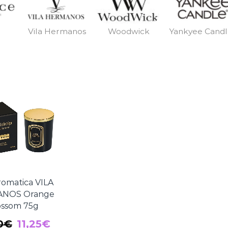
Vila Hermanos
Woodwick
Yankyee Cand
romatica VILA
NOS Orange
ossom 75g
El
El
0
€
11,25
€