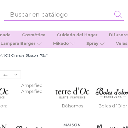
ENTRADA
DE
BÚSQUEDA
umada
Cosmética
Cuidado del Hogar
Difusor
Lampara Berger
Mikado
Spray
Velas
RMANOS Orange Blossom 75g”
Amplified
Amplified
oral
Bálsamos
Boles d´Olor