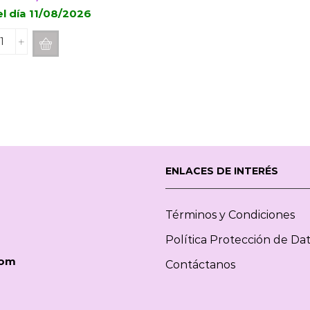
precio
precio
el día 11/08/2026
original
actual
Vela
era:
es:
Aromatica
15,00€.
11,25€.
VILA
HERMANOS
Orange
Blossom
75g
cantidad
ENLACES DE INTERÉS
Términos y Condiciones
Política Protección de Da
com
Contáctanos