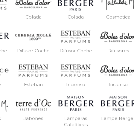
Colada
Colada
Cosmetica
che
Difusor Coche
Difusor Coche
Difusores
e
Esteban
Incienso
Incienso
s
Jabones
Lámparas
Lampe Berge
Catalíticas