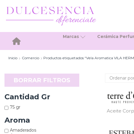
Marcas
Cerámica Perf
Inicio
Inicio
Comercio
Productos etiquetados “Vela Aromatica VILA HE
BORRAR FILTROS
Cantidad Gr
75 gr
Aceite Corp
Aroma
Amaderados