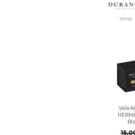
Velas
Vela A
HERMA
Bl
15,0