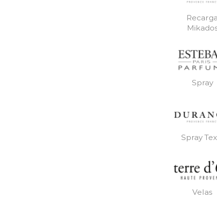
Recarg
Mikado
Spray
Spray Text
Velas