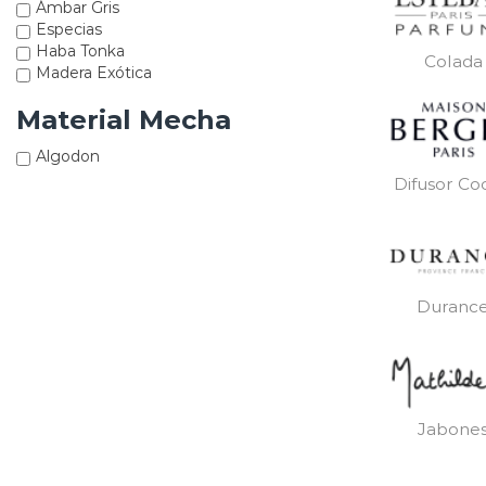
Ámbar Gris
Especias
Haba Tonka
Colada
Madera Exótica
Material Mecha
Algodon
Difusor Co
Duranc
Jabone