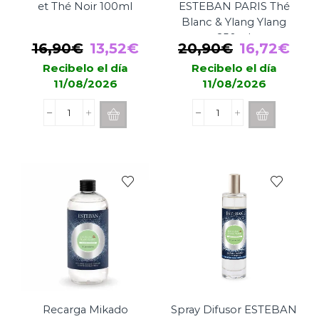
et Thé Noir 100ml
ESTEBAN PARIS Thé
Blanc & Ylang Ylang
250ml
El
El
El
El
16,90
€
13,52
€
20,90
€
16,72
€
precio
precio
precio
pre
Recibelo el día
Recibelo el día
11/08/2026
11/08/2026
original
actual
original
act
era:
es:
era:
es:
Spray
Recarga
16,90€.
13,52€.
20,90€.
16,
ESTEBAN
Mikado
Encens
ESTEBAN
et
PARIS
Thé
Thé
Noir
Blanc
100ml
&
cantidad
Ylang
Ylang
250ml
cantidad
Recarga Mikado
Spray Difusor ESTEBAN