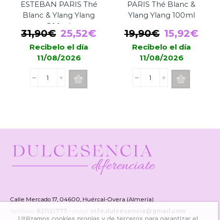
ESTEBAN PARIS Thé
PARIS Thé Blanc &
Blanc & Ylang Ylang
Ylang Ylang 100ml
500ml
El
El
El
El
31,90
€
25,52
€
19,90
€
15,92
€
precio
precio
precio
prec
Recibelo el día
Recibelo el día
11/08/2026
11/08/2026
original
actual
original
actu
era:
es:
era:
es:
Recarga
Spray
31,90€.
25,52€.
19,90€.
15,9
Mikado
Difusor
ESTEBAN
ESTEBAN
PARIS
PARIS
Thé
Thé
Blanc
Blanc
&
&
Ylang
Ylang
Ylang
Ylang
500ml
100ml
cantidad
cantidad
Calle Mercado 17, 04600, Huércal-Overa (Almería)
Teléfono:
621121777
- eMail:
info.dulcesencia@gmail.com
Utilizamos cookies propias y de terceros para garantizar el