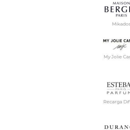
Mikado
My Jolie Ca
Recarga Dif