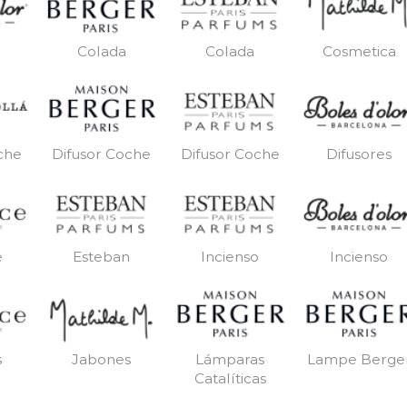
Colada
Colada
Cosmetica
che
Difusor Coche
Difusor Coche
Difusores
e
Esteban
Incienso
Incienso
s
Jabones
Lámparas
Lampe Berge
Catalíticas