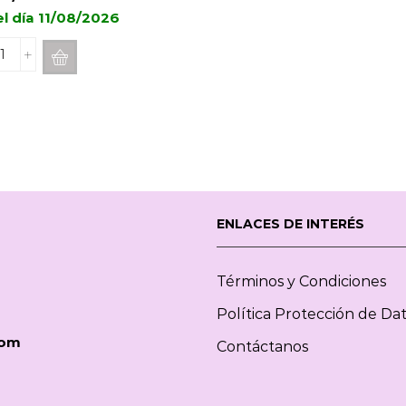
el día 11/08/2026
Recarga
de
Mikado
Maison
BERGER
Lolita
Lempicka
Sweet
400ml
ENLACES DE INTERÉS
cantidad
Términos y Condiciones
Política Protección de Da
com
Contáctanos