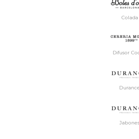
Colada
Difusor Co
Duranc
Jabone