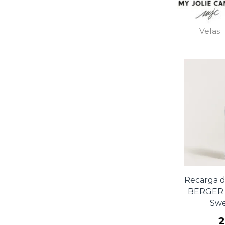
Velas
Recarga d
BERGER L
Sw
2