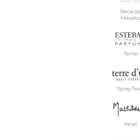
Recarg
Mikado
Spray
Spray Text
Velas