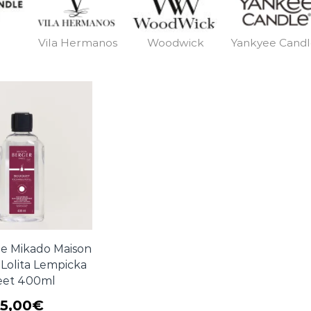
Vila Hermanos
Woodwick
Yankyee Cand
e Mikado Maison
olita Lempicka
eet 400ml
5,00
€