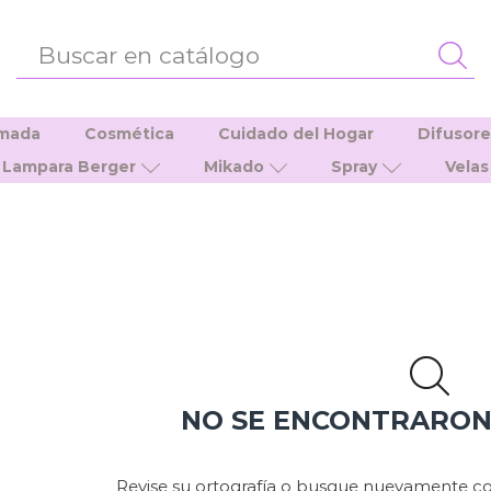
ENTRADA
DE
BÚSQUEDA
umada
Cosmética
Cuidado del Hogar
Difusor
Lampara Berger
Mikado
Spray
Velas
NO SE ENCONTRARO
Revise su ortografía o busque nuevamente co