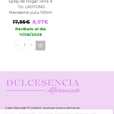
Spray de Hogar Terre d
´Oc LAOTONG
Mandarine yuzu 100ml
El
El
17,95
€
8,97
€
precio
precio
Recibelo el día
11/08/2026
original
actual
era:
es:
Spray
17,95€.
8,97€.
de
Hogar
Terre
d
´Oc
LAOTONG
Mandarine
yuzu
100ml
cantidad
Calle Mercado 17, 04600, Huércal-Overa (Almería)