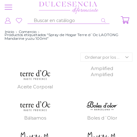
Entrada
de
Inicio
Comercio
Productos etiquetados “Spray de Hogar Terre d´Oc LAOTONG
búsqueda
Mandarine yuzu 100ml”
Amplified
Amplified
Aceite Corporal
Bálsamos
Boles d´Olor