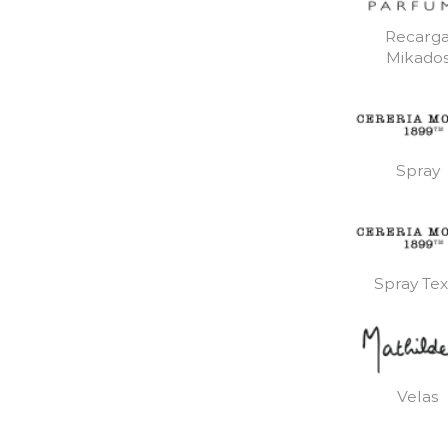
Recarg
Mikado
Spray
Spray Text
Velas