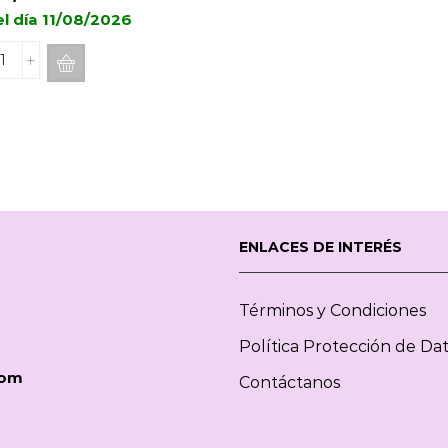
el día 11/08/2026
Recarga
de
Mikado
Maison
BERGER
Savon
d'Autrefois
200
ml
ENLACES DE INTERÉS
cantidad
Términos y Condiciones
Política Protección de Da
com
Contáctanos