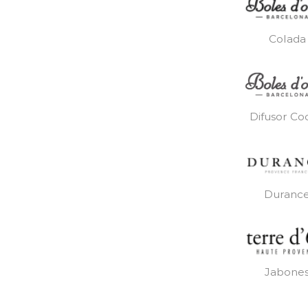
Colada
Difusor Co
Duranc
Jabone