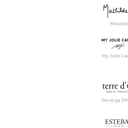
Mikado
My Jolie Ca
Recarga Dif