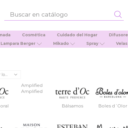
ENTRADA
DE
BÚSQUEDA
umada
Cosmética
Cuidado del Hogar
Difusor
Lampara Berger
Mikado
Spray
Velas
Amplified
Amplified
oral
Bálsamos
Boles d´Olor