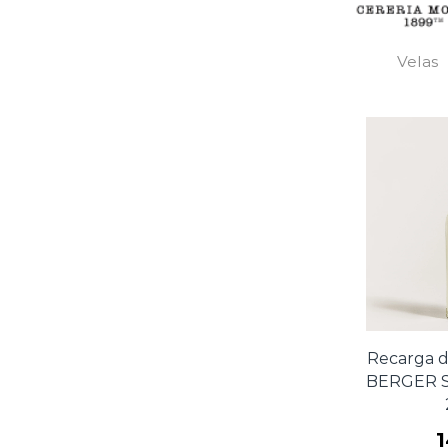
Velas
Recarga d
BERGER Sa
1