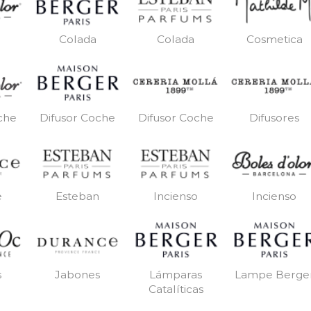
Colada
Colada
Cosmetica
Difusor Coche
Difusor Coche
Difusores
che
e
Esteban
Incienso
Incienso
s
Jabones
Lámparas
Lampe Berge
Catalíticas