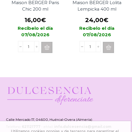
Maison BERGER Paris
Maison BERGER Lolita
Chic 200 ml
Lempicka 400 ml
16,00
€
24,00
€
Recibelo el día
Recibelo el día
07/08/2026
07/08/2026
Recarga
Recarga
de
de
Mikado
Mikado
Maison
Maison
BERGER
BERGER
Paris
Lolita
Chic
Lempicka
200
400
ml
ml
cantidad
cantidad
Calle Mercado 17, 04600, Huércal-Overa (Almería)
Teléfono:
621121777
- eMail:
info.dulcesencia@gmail.com
Utilizamos cookies propias y de terceros para garantizar el