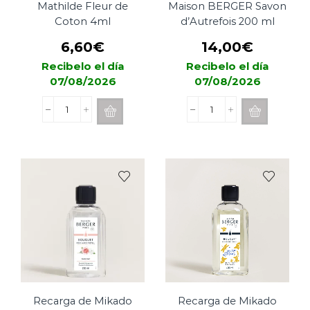
Mathilde Fleur de
Maison BERGER Savon
Coton 4ml
d’Autrefois 200 ml
6,60
€
14,00
€
Recibelo el día
Recibelo el día
07/08/2026
07/08/2026
Spray
Recarga
Cerámica
de
Mathilde
Mikado
Fleur
Maison
de
BERGER
Coton
Savon
4ml
d'Autrefois
cantidad
200
ml
cantidad
Recarga de Mikado
Recarga de Mikado