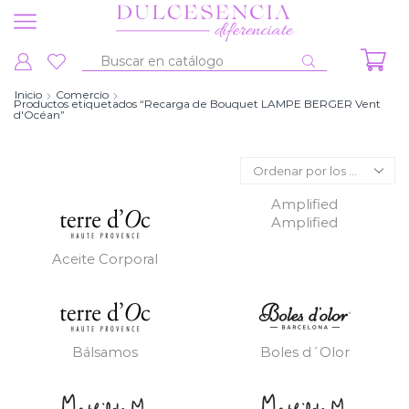
Entrada
de
Inicio
Comercio
Productos etiquetados “Recarga de Bouquet LAMPE BERGER Vent
búsqueda
d'Océan”
Amplified
Amplified
Aceite Corporal
Bálsamos
Boles d´Olor