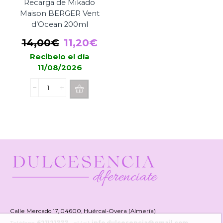
Recarga de Mikado
Maison BERGER Vent
d’Ocean 200ml
El
El
14,00
€
11,20
€
precio
precio
Recibelo el día
11/08/2026
original
actual
era:
es:
Recarga
14,00€.
11,20€.
de
Mikado
Maison
BERGER
Vent
d'Ocean
200ml
cantidad
Calle Mercado 17, 04600, Huércal-Overa (Almería)