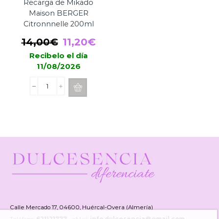
Recarga de Mikado
Maison BERGER
Citronnnelle 200ml
El
El
14,00
€
11,20
€
precio
precio
Recibelo el día
11/08/2026
original
actual
era:
es:
Recarga
14,00€.
11,20€.
de
Mikado
Maison
BERGER
Citronnnelle
200ml
cantidad
Calle Mercado 17, 04600, Huércal-Overa (Almería)