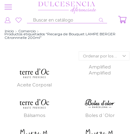
Entrada
de
Inicio
Comercio
Productos etiquetados “Recarga de Bouquet LAMPE BERGER
búsqueda
Citronnnelle 200ml”
Amplified
Amplified
Aceite Corporal
Bálsamos
Boles d´Olor