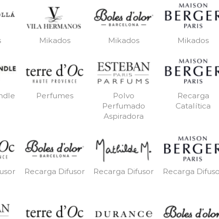
s
Mikados
Mikados
Mikados
ndle
Perfumes
Polvo
Recarga
Perfumado
Catalítica
Aspiradora
usor
Recarga Difusor
Recarga Difusor
Recarga Difus