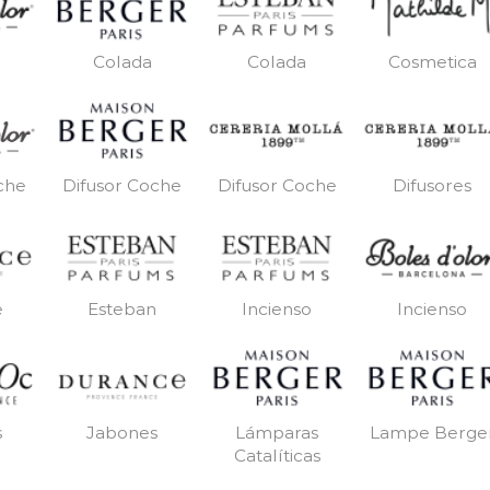
Colada
Colada
Cosmetica
Difusor Coche
Difusor Coche
Difusores
che
e
Esteban
Incienso
Incienso
s
Jabones
Lámparas
Lampe Berge
Catalíticas