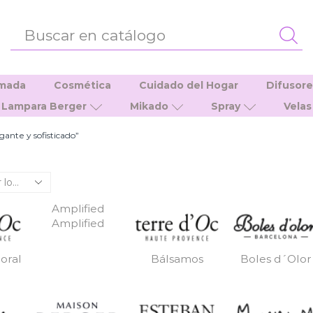
ENTRADA
DE
BÚSQUEDA
umada
Cosmética
Cuidado del Hogar
Difusor
Lampara Berger
Mikado
Spray
Velas
ante y sofisticado”
Amplified
Amplified
oral
Bálsamos
Boles d´Olor