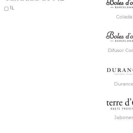
1L
Colada
Difusor Co
Duranc
Jabone