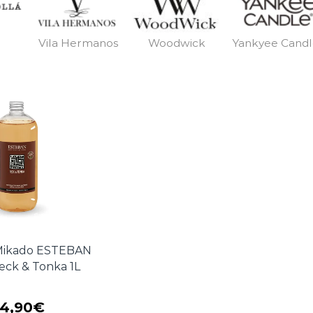
Vila Hermanos
Woodwick
Yankyee Cand
Mikado ESTEBAN
eck & Tonka 1L
4,90
€