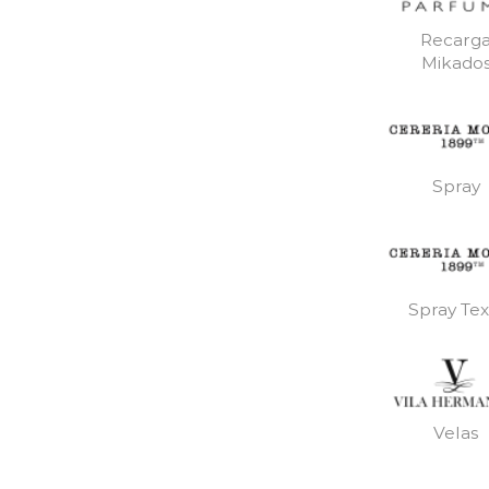
Recarg
Mikado
Spray
Spray Text
Velas