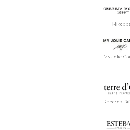
Mikado
My Jolie Ca
Recarga Dif