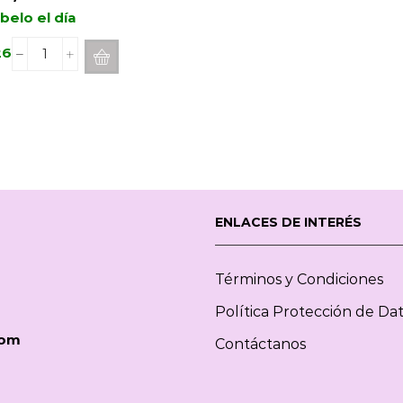
belo el día
26
Recarga
Mikado
ESTEBAN
PARIS
Teck
&
Tonka
1L
cantidad
ENLACES DE INTERÉS
Términos y Condiciones
Política Protección de Da
com
Contáctanos