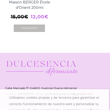
Maison BERGER Étoile
d’Orient 200ml
El
El
15,00
€
12,00
€
precio
precio
JOIN WAITLIST
original
actual
era:
es:
15,00€.
12,00€.
Calle Mercado 17, 04600, Huércal-Overa (Almería)
Teléfono:
621121777
- eMail:
info.dulcesencia@gmail.com
Utilizamos cookies propias y de terceros para garantizar el
correcto funcionamiento de nuestra web y personalizar tu