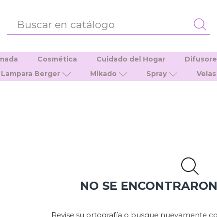
ENTRADA
DE
BÚSQUEDA
umada
Cosmética
Cuidado del Hogar
Difusor
Lampara Berger
Mikado
Spray
Velas
NO SE ENCONTRARO
Revise su ortografía o busque nuevamente co