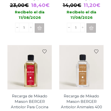
Mauvaises Odeurs
Mauvaises Odeurs
El
El
El
El
23,00
€
18,40
€
14,00
€
11,20
€
400ml
200ml
precio
precio
precio
pre
Recibelo el día
Recibelo el día
11/08/2026
11/08/2026
original
actual
original
actu
era:
es:
era:
es:
Recarga
Recarga
23,00€.
18,40€.
14,00€.
11,2
de
de
Mikado
Mikado
Maison
Maison
BERGER
BERGER
Ma
Ma
Buanderie
Buanderie
Sans
Sans
Mauvaises
Mauvaises
Odeurs
Odeurs
400ml
200ml
cantidad
cantidad
Recarga de Mikado
Recarga de Mikado
Maison BERGER
Maison BERGER
Antiolor Para Cocina
Antiolor Animales 400