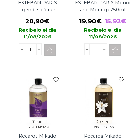
ESTEBAN PARIS
ESTEBAN PARIS Monoï
Légendes d’orient
and Moringa 250ml
250ml
El
El
20,90
€
19,90
€
15,92
€
precio
prec
Recibelo el día
Recibelo el día
11/08/2026
11/08/2026
original
actu
era:
es:
Recarga
Recarga
19,90€.
15,9
Mikado
Mikado
ESTEBAN
ESTEBAN
PARIS
PARIS
Légendes
Monoï
d'orient
and
250ml
Moringa
cantidad
250ml
cantidad
SIN
SIN
EXISTENCIAS
EXISTENCIAS
Recarga Mikado
Recarga Mikado