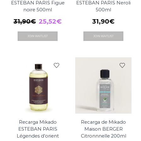
ESTEBAN PARIS Figue
ESTEBAN PARIS Neroli
noire 500ml
500ml
El
El
31,90
€
25,52
€
31,90
€
precio
precio
JOIN WAITLIST
JOIN WAITLIST
original
actual
era:
es:
31,90€.
25,52€.
Recarga Mikado
Recarga de Mikado
ESTEBAN PARIS
Maison BERGER
Légendes d’orient
Citronnnelle 200ml