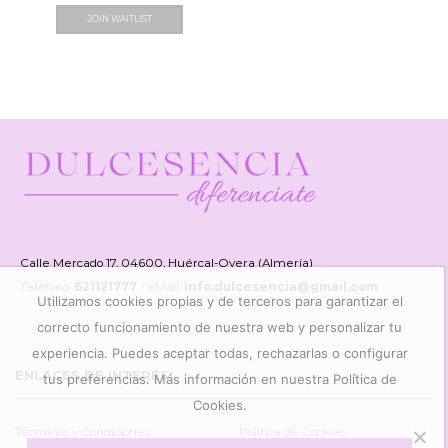
precio
precio
JOIN WAITLIST
original
actual
era:
es:
15,00€.
7,50€.
Calle Mercado 17, 04600, Huércal-Overa (Almería)
Teléfono:
621121777
- eMail:
info.dulcesencia@gmail.com
Utilizamos cookies propias y de terceros para garantizar el
correcto funcionamiento de nuestra web y personalizar tu
experiencia. Puedes aceptar todas, rechazarlas o configurar
ENLACES DE INTERÉS
tus preferencias. Más información en nuestra Política de
Cookies.
Términos y Condiciones
Política de Cookies