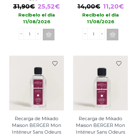
500ml
El
El
El
El
31,90
€
25,52
€
14,00
€
11,20
€
precio
precio
precio
pre
Recibelo el día
Recibelo el día
11/08/2026
11/08/2026
original
actual
original
actu
era:
es:
era:
es:
Recarga
Recarga
31,90€.
25,52€.
14,00€.
11,2
Mikado
de
ESTEBAN
Mikado
PARIS
Maison
Légendes
BERGER
d'orient
Citronnnelle
500ml
200ml
cantidad
cantidad
Recarga de Mikado
Recarga de Mikado
Maison BERGER Mon
Maison BERGER Mon
Intérieur Sans Odeurs
Intérieur Sans Odeurs