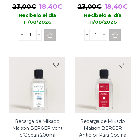
400ml
ml
El
El
El
El
23,00
€
18,40
€
23,00
€
18,40
€
precio
precio
precio
pre
Recibelo el día
Recibelo el día
11/08/2026
11/08/2026
original
actual
original
act
era:
es:
era:
es:
Recarga
Recarga
23,00€.
18,40€.
23,00€.
18,
de
de
Mikado
Mikado
Maison
Maison
BERGER
BERGER
Antiolor
Antiolor
Para
Animales
Cocina
400
400ml
ml
cantidad
cantidad
Recarga de Mikado
Recarga de Mikado
Maison BERGER Vent
Maison BERGER
d’Ocean 200ml
Antiolor Para Cocina