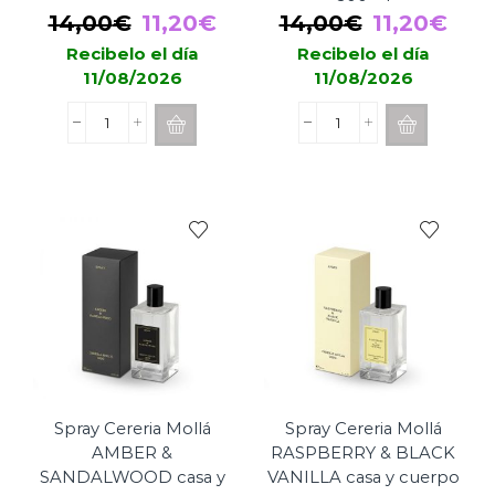
200ml
El
El
El
El
14,00
€
11,20
€
14,00
€
11,20
€
precio
precio
precio
pre
Recibelo el día
Recibelo el día
11/08/2026
11/08/2026
original
actual
original
actu
era:
es:
era:
es:
Recarga
Recarga
14,00€.
11,20€.
14,00€.
11,2
de
de
Mikado
Mikado
Maison
Maison
BERGER
BERGER
Vent
Antiolor
d'Ocean
Para
200ml
Cocina
cantidad
200ml
cantidad
Spray Cereria Mollá
Spray Cereria Mollá
AMBER &
RASPBERRY & BLACK
SANDALWOOD casa y
VANILLA casa y cuerpo