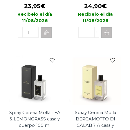
cuerpo 100 ml
100 ml
23,95
€
24,90
€
Recibelo el día
Recibelo el día
11/08/2026
11/08/2026
Spray
Spray
Cereria
Cereria
Mollá
Mollá
AMBER
RASPBERRY
&
&
SANDALWOOD
BLACK
casa
VANILLA
y
casa
cuerpo
y
100
cuerpo
ml
100
cantidad
ml
cantidad
Spray Cereria Mollá TEA
Spray Cereria Mollá
& LEMONGRASS casa y
BERGAMOTTO DI
cuerpo 100 ml
CALABRIA casa y