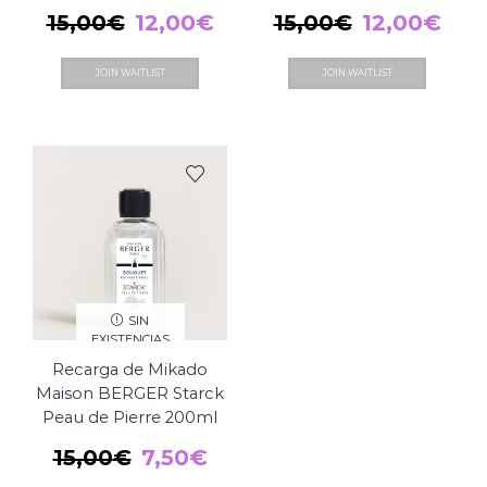
El
El
El
El
15,00
€
12,00
€
15,00
€
12,00
€
precio
precio
precio
pre
JOIN WAITLIST
JOIN WAITLIST
original
actual
original
act
era:
es:
era:
es:
15,00€.
12,00€.
15,00€.
12,
SIN
EXISTENCIAS
Recarga de Mikado
Maison BERGER Starck
Peau de Pierre 200ml
El
El
15,00
€
7,50
€