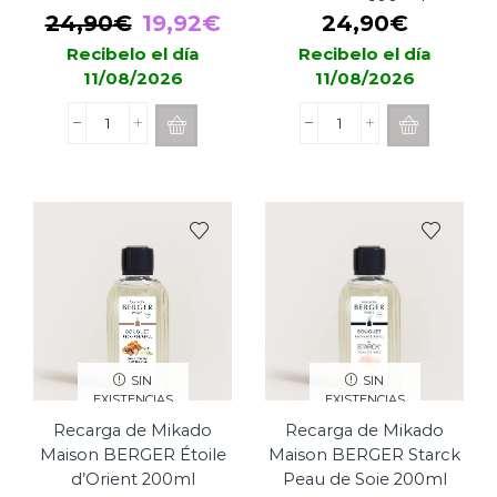
cuerpo 100 ml
El
El
24,90
€
19,92
€
24,90
€
precio
precio
Recibelo el día
Recibelo el día
11/08/2026
11/08/2026
original
actual
era:
es:
Spray
Spray
24,90€.
19,92€.
Cereria
Cereria
Mollá
Mollá
TEA
BERGAMOTTO
&
DI
LEMONGRASS
CALABRIA
casa
casa
y
y
cuerpo
cuerpo
100
100
ml
ml
cantidad
cantidad
SIN
SIN
EXISTENCIAS
EXISTENCIAS
Recarga de Mikado
Recarga de Mikado
Maison BERGER Étoile
Maison BERGER Starck
d’Orient 200ml
Peau de Soie 200ml