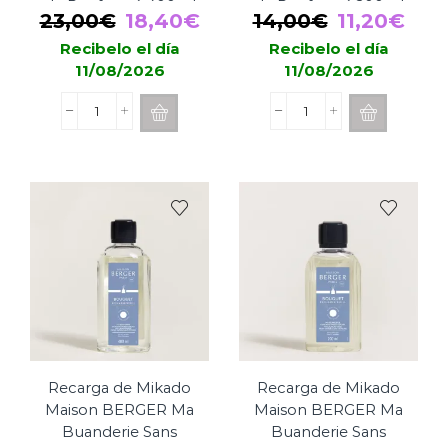
de Renfermé 400ml
de Renfermé 200ml
El
El
El
El
23,00
€
18,40
€
14,00
€
11,20
€
precio
precio
precio
pre
Recibelo el día
Recibelo el día
11/08/2026
11/08/2026
original
actual
original
actu
era:
es:
era:
es:
Recarga
Recarga
23,00€.
18,40€.
14,00€.
11,2
de
de
Mikado
Mikado
Maison
Maison
BERGER
BERGER
Mon
Mon
Intérieur
Intérieur
Sans
Sans
Odeurs
Odeurs
de
de
Renfermé
Renfermé
400ml
200ml
cantidad
cantidad
Recarga de Mikado
Recarga de Mikado
Maison BERGER Ma
Maison BERGER Ma
Buanderie Sans
Buanderie Sans