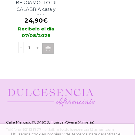
BERGAMOTTO DI
CALABRIA casa y
cuerpo 100 ml
24,90
€
Recibelo el día
07/08/2026
Spray
Cereria
Mollá
BERGAMOTTO
DI
CALABRIA
casa
y
cuerpo
100
ml
cantidad
Calle Mercado 17, 04600, Huércal-Overa (Almería)
Teléfono:
621121777
- eMail:
info.dulcesencia@gmail.com
Utilizamos cookies propias y de terceros para garantizar el