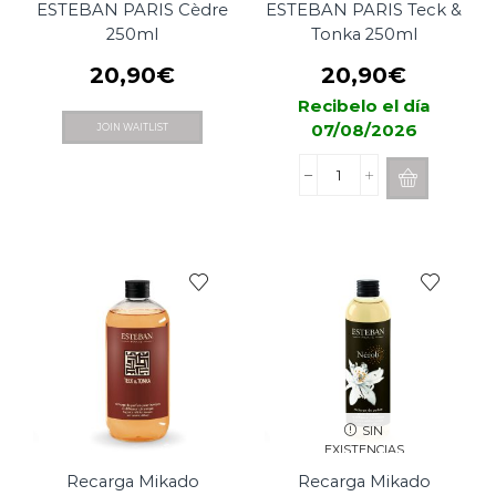
ESTEBAN PARIS Cèdre
ESTEBAN PARIS Teck &
250ml
Tonka 250ml
20,90
€
20,90
€
Recibelo el día
07/08/2026
JOIN WAITLIST
Recarga
Mikado
ESTEBAN
PARIS
Teck
&
Tonka
250ml
cantidad
SIN
EXISTENCIAS
Recarga Mikado
Recarga Mikado