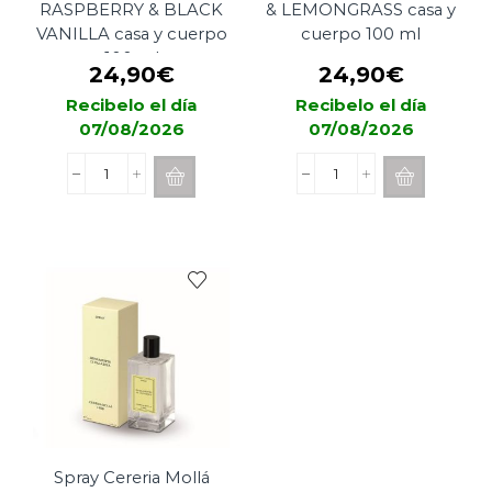
RASPBERRY & BLACK
& LEMONGRASS casa y
VANILLA casa y cuerpo
cuerpo 100 ml
100 ml
24,90
€
24,90
€
Recibelo el día
Recibelo el día
07/08/2026
07/08/2026
Spray
Spray
Cereria
Cereria
Mollá
Mollá
RASPBERRY
TEA
&
&
BLACK
LEMONGRASS
VANILLA
casa
casa
y
y
cuerpo
cuerpo
100
100
ml
ml
cantidad
cantidad
Spray Cereria Mollá