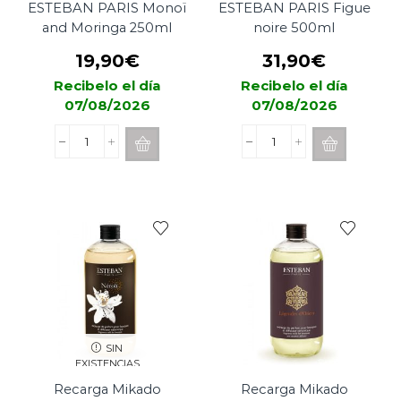
ESTEBAN PARIS Monoï
ESTEBAN PARIS Figue
and Moringa 250ml
noire 500ml
19,90
€
31,90
€
Recibelo el día
Recibelo el día
07/08/2026
07/08/2026
Recarga
Recarga
Mikado
Mikado
ESTEBAN
ESTEBAN
PARIS
PARIS
Monoï
Figue
and
noire
Moringa
500ml
250ml
cantidad
cantidad
SIN
EXISTENCIAS
Recarga Mikado
Recarga Mikado