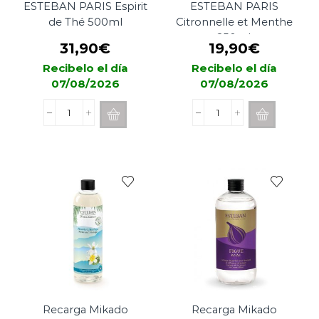
ESTEBAN PARIS Espirit
ESTEBAN PARIS
de Thé 500ml
Citronnelle et Menthe
250ml
31,90
€
19,90
€
Recibelo el día
Recibelo el día
07/08/2026
07/08/2026
Recarga
Recarga
Mikado
Mikado
ESTEBAN
ESTEBAN
PARIS
PARIS
Espirit
Citronnelle
de
et
Thé
Menthe
500ml
250ml
cantidad
cantidad
Recarga Mikado
Recarga Mikado