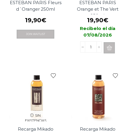
ESTEBAN PARIS Fleurs
ESTEBAN PARIS
d´Oranger 250ml
Orange et The Vert
250ml
19,90
€
19,90
€
Recibelo el día
07/08/2026
JOIN WAITLIST
Recarga
Mikado
ESTEBAN
PARIS
Orange
et
The
Vert
250ml
cantidad
SIN
EXISTENCIAS
Recarga Mikado
Recarga Mikado