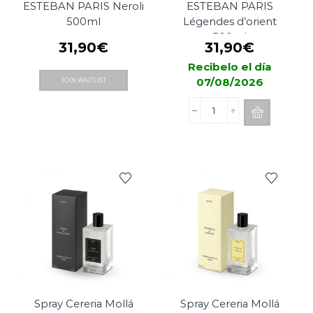
ESTEBAN PARIS Neroli
ESTEBAN PARIS
500ml
Légendes d’orient
500ml
31,90
€
31,90
€
Recibelo el día
07/08/2026
JOIN WAITLIST
Recarga
Mikado
ESTEBAN
PARIS
Légendes
d'orient
500ml
cantidad
Spray Cereria Mollá
Spray Cereria Mollá