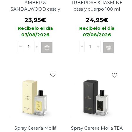
AMBER &
TUBEROSE & JASMINE
SANDALWOOD casa y
casa y cuerpo 100 ml
cuerpo 100 ml
23,95
€
24,95
€
Recibelo el día
Recibelo el día
07/08/2026
07/08/2026
Spray
Spray
Cereria
Cereria
Mollá
Mollá
AMBER
TUBEROSE
&
&
SANDALWOOD
JASMINE
casa
casa
y
y
cuerpo
cuerpo
100
100
ml
ml
cantidad
cantidad
Spray Cereria Mollá
Spray Cereria Mollá TEA