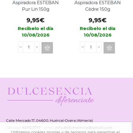
Aspiradora ESTEBAN
Aspiradora ESTEBAN
Pur Lin 150g
Cèdre 150g
9,95
€
9,95
€
Recibelo el día
Recibelo el día
10/08/2026
10/08/2026
Polvos
Polvos
Aromaticos
Aromaticos
Para
Para
Aspiradora
Aspiradora
ESTEBAN
ESTEBAN
Pur
Cèdre
Lin
150g
150g
cantidad
cantidad
Calle Mercado 17, 04600, Huércal-Overa (Almería)
Teléfono:
621121777
- eMail:
info.dulcesencia@gmail.com
Utilizamos cookies propias y de terceros para garantizar el