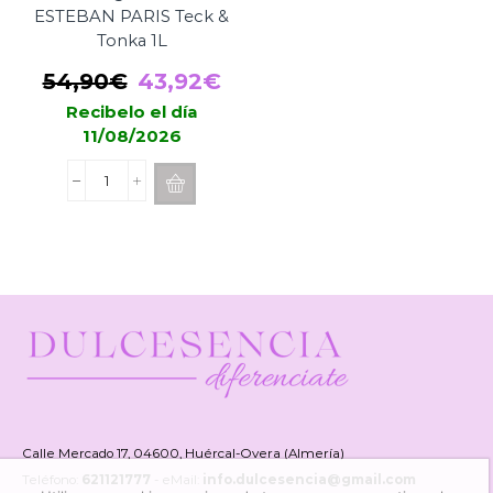
ESTEBAN PARIS Teck &
Tonka 1L
El
El
54,90
€
43,92
€
precio
precio
Recibelo el día
11/08/2026
original
actual
era:
es:
Recarga
54,90€.
43,92€.
Mikado
ESTEBAN
PARIS
Teck
&
Tonka
1L
cantidad
Calle Mercado 17, 04600, Huércal-Overa (Almería)
Teléfono:
621121777
- eMail:
info.dulcesencia@gmail.com