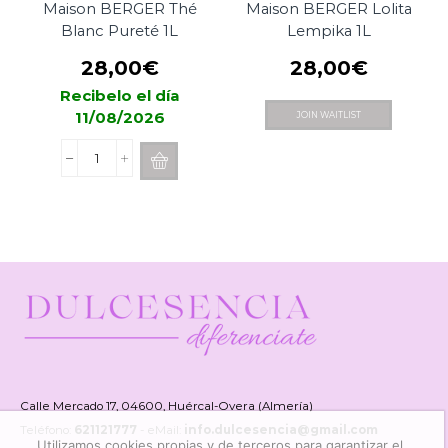
Maison BERGER Thé
Maison BERGER Lolita
Blanc Pureté 1L
Lempika 1L
28,00
€
28,00
€
Recibelo el día
11/08/2026
JOIN WAITLIST
Detergente
3
en
1
Maison
BERGER
Thé
Blanc
Pureté
1L
cantidad
Calle Mercado 17, 04600, Huércal-Overa (Almería)
Teléfono:
621121777
- eMail:
info.dulcesencia@gmail.com
Utilizamos cookies propias y de terceros para garantizar el