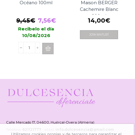
Océano 100ml
Maison BERGER
Cachemire Blanc
200ml
El
El
9,45
€
7,56
€
14,00
€
precio
precio
Recibelo el día
10/08/2026
JOIN WAITLIST
original
actual
era:
es:
Spray
9,45€.
7,56€.
Boles
d'Olor
Océano
100ml
cantidad
Calle Mercado 17, 04600, Huércal-Overa (Almería)
Teléfono:
621121777
- eMail:
info.dulcesencia@gmail.com
Utilizamos cookies propias y de terceros para garantizar el