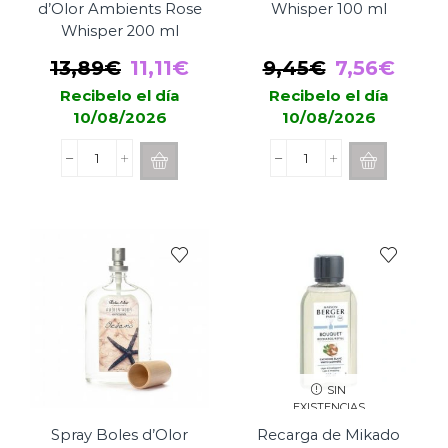
d’Olor Ambients Rose
Whisper 100 ml
Whisper 200 ml
El
El
El
El
13,89
€
11,11
€
9,45
€
7,56
€
precio
precio
precio
prec
Recibelo el día
Recibelo el día
10/08/2026
10/08/2026
original
actual
original
actu
era:
es:
era:
es:
Recarga
Spray
13,89€.
11,11€.
9,45€.
7,56
Mikado
Boles
Boles
d'Olor
d’Olor
Rose
Ambients
Whisper
Rose
100
Whisper
ml
200
cantidad
ml
cantidad
SIN
EXISTENCIAS
Spray Boles d’Olor
Recarga de Mikado