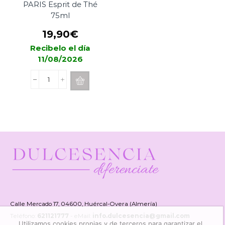
PARIS Esprit de Thé
75ml
19,90
€
Recibelo el día
11/08/2026
Spray
Difusor
ESTEBAN
PARIS
Esprit
de
Thé
75ml
cantidad
Calle Mercado 17, 04600, Huércal-Overa (Almería)
Teléfono:
621121777
- eMail:
info.dulcesencia@gmail.com
Utilizamos cookies propias y de terceros para garantizar el