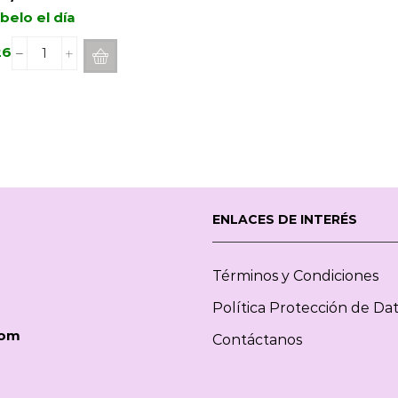
belo el día
26
Spray
Difusor
ESTEBAN
PARIS
Iris
Cachemire
75ml
cantidad
ENLACES DE INTERÉS
Términos y Condiciones
Política Protección de Da
com
Contáctanos