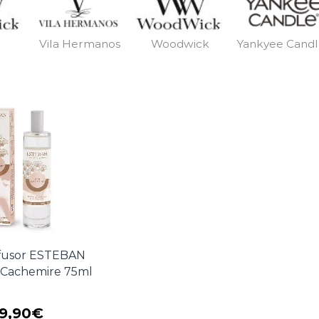
Vila Hermanos
Woodwick
Yankyee Cand
ifusor ESTEBAN
s Cachemire 75ml
19,90
€