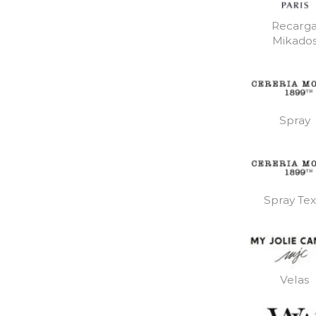
Recarg
Mikado
Spray
Spray Text
Velas