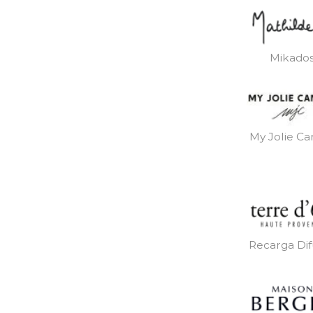
Mikado
My Jolie Ca
Recarga Dif