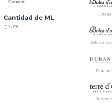
Cachemir
Iris
Colada
Cantidad de ML
75 ml
Difusor Co
Duranc
Jabone