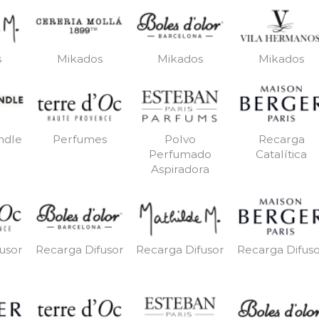
s
Mikados
Mikados
Mikados
ndle
Perfumes
Polvo
Recarga
Perfumado
Catalítica
Aspiradora
usor
Recarga Difusor
Recarga Difusor
Recarga Difus