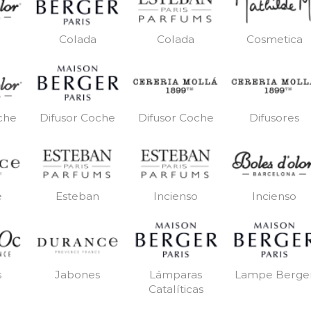
Colada
Colada
Cosmetica
Difusor Coche
Difusor Coche
Difusores
che
e
Esteban
Incienso
Incienso
s
Jabones
Lámparas
Lampe Berge
Catalíticas