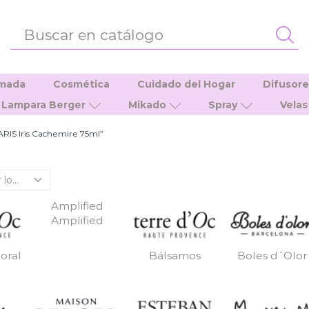
ENTRADA
DE
BÚSQUEDA
umada
Cosmética
Cuidado del Hogar
Difusor
Lampara Berger
Mikado
Spray
Velas
RIS Iris Cachemire 75ml”
Amplified
Amplified
oral
Bálsamos
Boles d´Olor