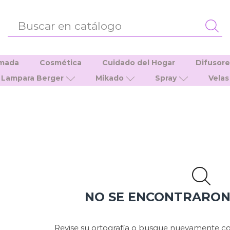
ENTRADA
DE
BÚSQUEDA
umada
Cosmética
Cuidado del Hogar
Difusor
Lampara Berger
Mikado
Spray
Velas
NO SE ENCONTRARO
Revise su ortografía o busque nuevamente co