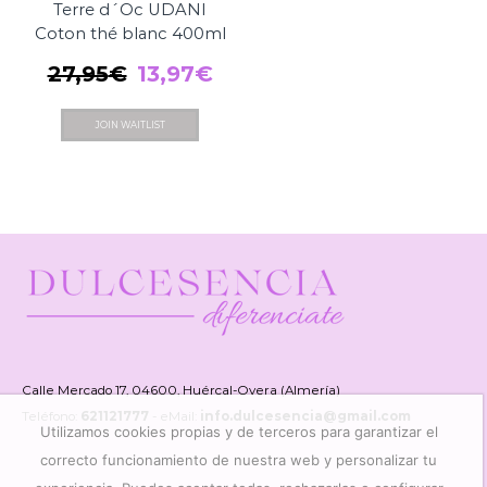
Terre d´Oc UDANI
Coton thé blanc 400ml
El
El
27,95
€
13,97
€
precio
precio
JOIN WAITLIST
original
actual
era:
es:
27,95€.
13,97€.
Calle Mercado 17, 04600, Huércal-Overa (Almería)
Teléfono:
621121777
- eMail:
info.dulcesencia@gmail.com
Utilizamos cookies propias y de terceros para garantizar el
correcto funcionamiento de nuestra web y personalizar tu