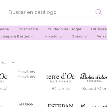
ENTRADA
DE
BÚSQUEDA
umada
Cosmética
Cuidado del Hogar
Difusor
Lampara Berger
Mikado
Spray
Velas
Amplified
Amplified
oral
Bálsamos
Boles d´Olor