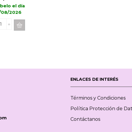
belo el día
/08/2026
Recarga
de
Mikado
Maison
BERGER
Champs
de
Lavande
200
ENLACES DE INTERÉS
ml
cantidad
Términos y Condiciones
Política Protección de Da
com
Contáctanos