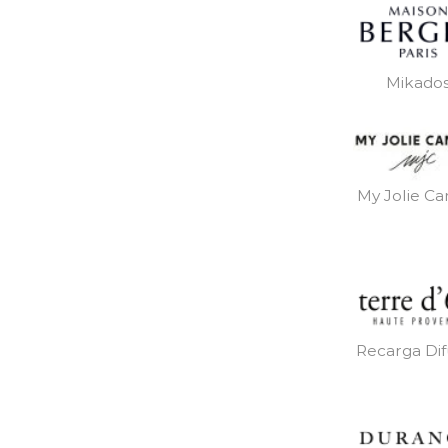
Mikado
My Jolie Ca
Recarga Dif