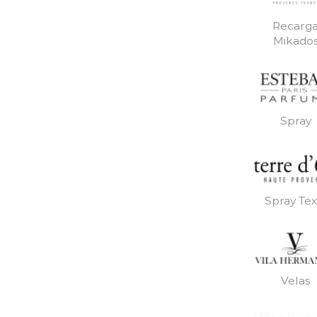
Recarg
Mikado
Spray
Spray Text
Velas