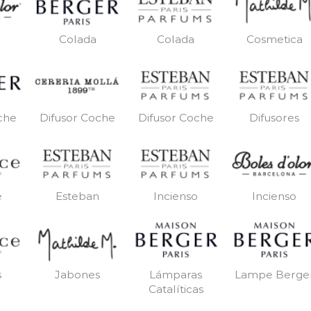
Colada
Colada
Cosmetica
che
Difusor Coche
Difusor Coche
Difusores
e
Esteban
Incienso
Incienso
s
Jabones
Lámparas
Lampe Berge
Catalíticas