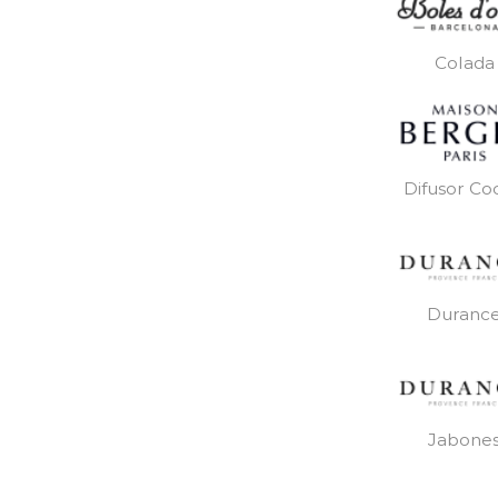
Colada
Difusor Co
Duranc
Jabone