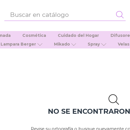
ENTRADA
DE
BÚSQUEDA
umada
Cosmética
Cuidado del Hogar
Difusor
Lampara Berger
Mikado
Spray
Velas
NO SE ENCONTRARO
Revise su ortografía o busque nuevamente co