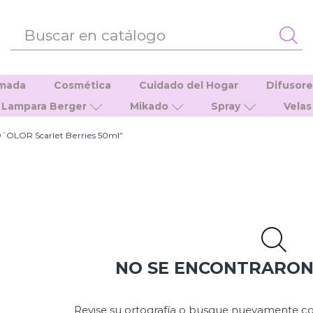
ENTRADA
DE
BÚSQUEDA
umada
Cosmética
Cuidado del Hogar
Difusor
Lampara Berger
Mikado
Spray
Velas
´OLOR Scarlet Berries 50ml”
NO SE ENCONTRARO
Revise su ortografía o busque nuevamente co