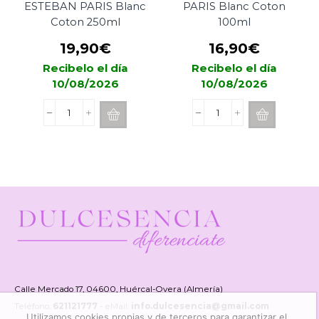
ESTEBAN PARIS Blanc
PARIS Blanc Coton
Coton 250ml
100ml
19,90
€
16,90
€
Recibelo el día
Recibelo el día
10/08/2026
10/08/2026
Recarga
Spray
Mikado
Difusor
ESTEBAN
ESTEBAN
PARIS
PARIS
Blanc
Blanc
Coton
Coton
250ml
100ml
cantidad
cantidad
Calle Mercado 17, 04600, Huércal-Overa (Almería)
Teléfono:
621121777
- eMail:
info.dulcesencia@gmail.com
Utilizamos cookies propias y de terceros para garantizar el