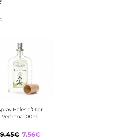
le
Spray Boles d’Olor
Verbena 100ml
El
El
9,45
€
7,56
€