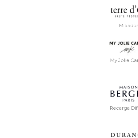
Mikado
My Jolie Ca
Recarga Dif