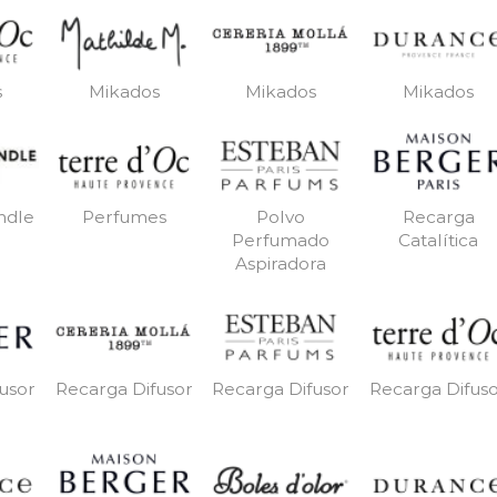
s
Mikados
Mikados
Mikados
ndle
Perfumes
Polvo
Recarga
Perfumado
Catalítica
Aspiradora
usor
Recarga Difusor
Recarga Difusor
Recarga Difus