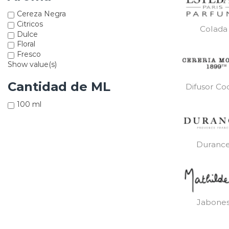
Cereza Negra
Citricos
Colada
Dulce
Floral
Fresco
Show value(s)
Cantidad de ML
Difusor Co
100 ml
Duranc
Jabone