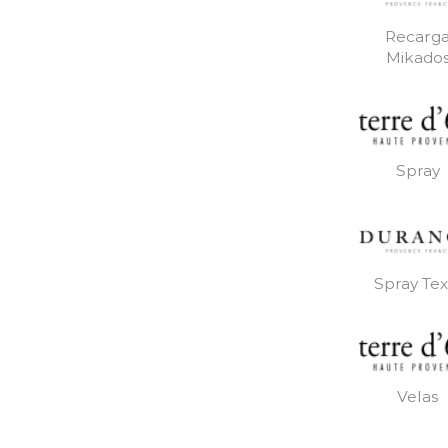
Recarg
Mikado
Spray
Spray Text
Velas