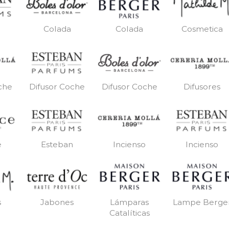
Colada
Colada
Cosmetica
che
Difusor Coche
Difusores
Difusor Coche
e
Esteban
Incienso
Incienso
s
Jabones
Lámparas
Lampe Berge
Catalíticas