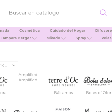
ENTRADA
DE
BÚSQUEDA
umada
Cosmética
Cuidado del Hogar
Difusor
Lampara Berger
Mikado
Spray
Velas
Amplified
Amplified
oral
Bálsamos
Boles d´Olor