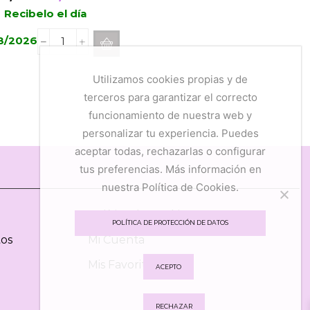
precio
precio
Recibelo el día
original
actual
8/2026
Spray
era:
es:
Boles
9,45€.
7,56€.
d'Olor
Utilizamos cookies propias y de
Verbena
terceros para garantizar el correcto
100ml
funcionamiento de nuestra web y
cantidad
personalizar tu experiencia. Puedes
aceptar todas, rechazarlas o configurar
tus preferencias. Más información en
nuestra Política de Cookies.
Política de Cookies
POLÍTICA DE PROTECCIÓN DE DATOS
tos
Mi Cuenta
Mis Favoritos
ACEPTO
RECHAZAR