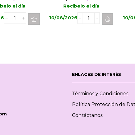
precio
precio
precio
precio
belo el día
Recibelo el día
original
actual
original
actual
26
10/08/2026
10/0
Spray
Spray
era:
es:
era:
es:
Boles
Boles
9,45€.
7,18€.
9,45€.
7,18€.
d'Olor
d'Olor
Cherry
Lavande
Cherry
100ml
100ml
cantidad
cantidad
ENLACES DE INTERÉS
Términos y Condiciones
Política Protección de Da
com
Contáctanos