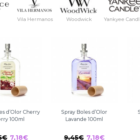
Vila Hermanos
Woodwick
Yankyee Cand
es d’Olor Cherry
Spray Boles d’Olor
rry 100ml
Lavande 100ml
El
El
El
El
5
€
7,18
€
9,45
€
7,18
€