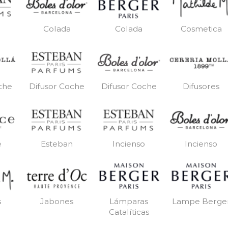
Colada
Colada
Cosmetica
che
Difusor Coche
Difusores
Difusor Coche
e
Esteban
Incienso
Incienso
s
Jabones
Lámparas
Lampe Berge
Catalíticas