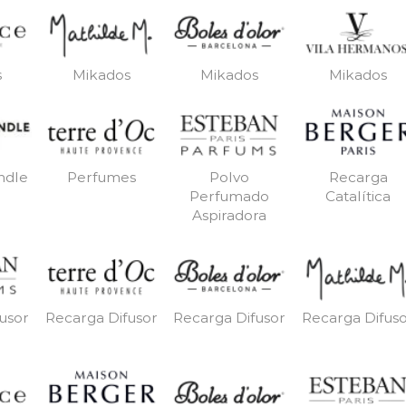
s
Mikados
Mikados
Mikados
ndle
Perfumes
Polvo
Recarga
Perfumado
Catalítica
Aspiradora
usor
Recarga Difusor
Recarga Difusor
Recarga Difus