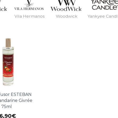
Vila Hermanos
Woodwick
Yankyee Cand
ifusor ESTEBAN
ndarine Givrée
75ml
16,90
€