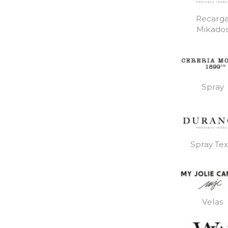
Recarg
Mikado
Spray
Spray Text
Velas