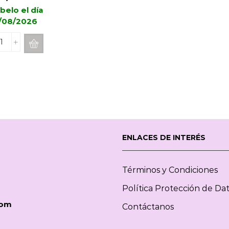
belo el día
/08/2026
Spray
Difusor
ESTEBAN
PARIS
Mandarine
Givrée
75ml
cantidad
ENLACES DE INTERÉS
Términos y Condiciones
Política Protección de Da
com
Contáctanos