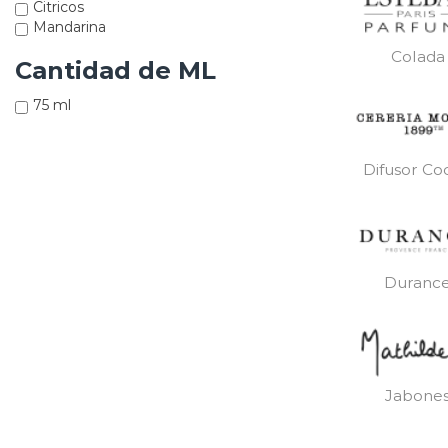
Citricos
Mandarina
Colada
Cantidad de ML
75 ml
Difusor Co
Duranc
Jabone