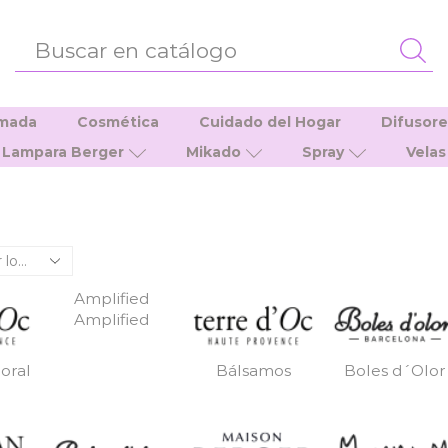
ENTRADA
DE
BÚSQUEDA
umada
Cosmética
Cuidado del Hogar
Difusor
Lampara Berger
Mikado
Spray
Velas
Amplified
Amplified
oral
Bálsamos
Boles d´Olor