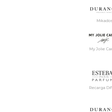
Mikado
My Jolie Ca
Recarga Dif