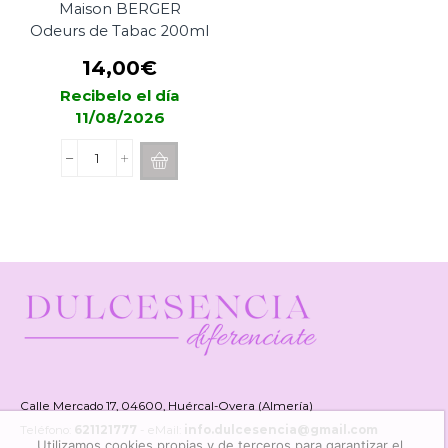
Maison BERGER
Odeurs de Tabac 200ml
14,00
€
Recibelo el día
11/08/2026
Recarga
de
Mikado
Maison
BERGER
Odeurs
de
Tabac
200ml
cantidad
Calle Mercado 17, 04600, Huércal-Overa (Almería)
Teléfono:
621121777
- eMail:
info.dulcesencia@gmail.com
Utilizamos cookies propias y de terceros para garantizar el