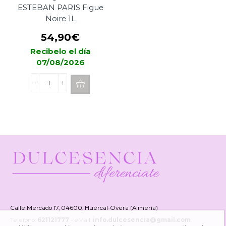
ESTEBAN PARIS Figue
Noire 1L
54,90
€
Recibelo el día
07/08/2026
Recarga
Mikado
ESTEBAN
PARIS
Figue
Noire
1L
cantidad
Calle Mercado 17, 04600, Huércal-Overa (Almería)
Teléfono:
621121777
- eMail:
info.dulcesencia@gmail.com