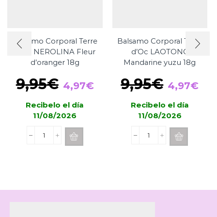
Balsamo Corporal Terre
Balsamo Corporal Terre
d’Oc NEROLINA Fleur
d’Oc LAOTONG
d’oranger 18g
Mandarine yuzu 18g
El
El
El
El
9,95
€
9,95
€
4,97
€
4,97
€
precio
precio
precio
pre
Recibelo el día
Recibelo el día
original
actual
original
act
11/08/2026
11/08/2026
era:
es:
era:
es:
9,95€.
4,97€.
9,95€.
4,9
Balsamo
Balsamo
Corporal
Corporal
Terre
Terre
d'Oc
d'Oc
NEROLINA
LAOTONG
Fleur
Mandarine
d'oranger
yuzu
18g
18g
cantidad
cantidad