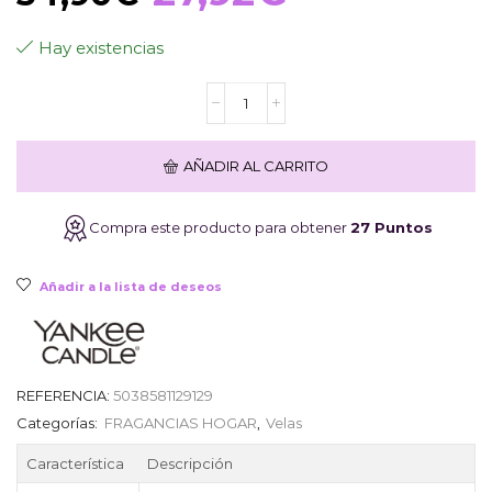
precio
precio
Hay existencias
Vela
original
actual
Yankee
Candle
Pink
era:
es:
AÑADIR AL CARRITO
Sands
567
gr
34,90€.
27,92€.
Compra este producto para obtener
27 Puntos
cantidad
Añadir a la lista de deseos
REFERENCIA:
5038581129129
Categorías:
FRAGANCIAS HOGAR
,
Velas
Característica
Descripción