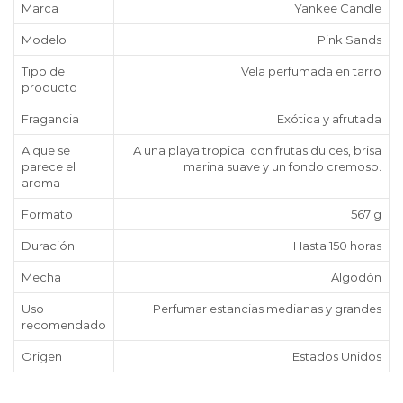
Marca
Yankee Candle
Modelo
Pink Sands
Tipo de
Vela perfumada en tarro
producto
Fragancia
Exótica y afrutada
A que se
A una playa tropical con frutas dulces, brisa
parece el
marina suave y un fondo cremoso.
aroma
Formato
567 g
Duración
Hasta 150 horas
Mecha
Algodón
Uso
Perfumar estancias medianas y grandes
recomendado
Origen
Estados Unidos