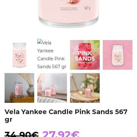
Vela Yankee Candle Pink Sands 567
gr
El
El
27,92
€
34,90
€