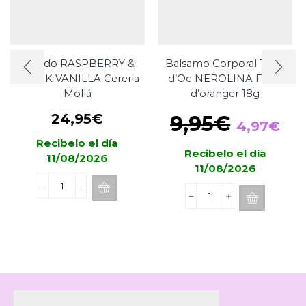
Mikado RASPBERRY &
Balsamo Corporal Terre
BLACK VANILLA Cereria
d’Oc NEROLINA Fleur
Mollá
d’oranger 18g
El
El
24,95
€
9,95
€
4,97
€
precio
pre
Recibelo el día
Recibelo el día
original
act
11/08/2026
11/08/2026
era:
es:
Mikado
9,95€.
4,9
Balsamo
RASPBERRY
Corporal
&
Terre
BLACK
d'Oc
VANILLA
NEROLINA
Cereria
Fleur
Mollá
d'oranger
cantidad
18g
cantidad