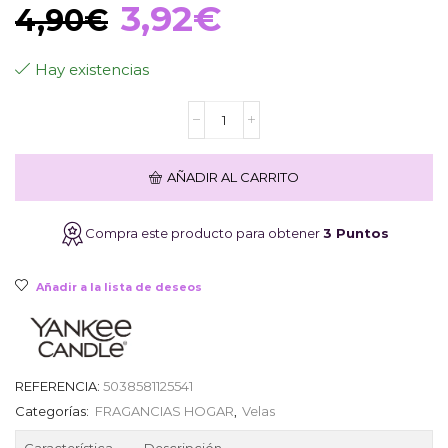
El
El
3,92
€
4,90
€
precio
precio
Hay existencias
Vela
original
actual
Yankee
Candle
Mini
era:
es:
AÑADIR AL CARRITO
Black
Cherry
37
4,90€.
3,92€.
Compra este producto para obtener
3 Puntos
gr
cantidad
Añadir a la lista de deseos
REFERENCIA:
5038581125541
Categorías:
FRAGANCIAS HOGAR
,
Velas
Característica
Descripción