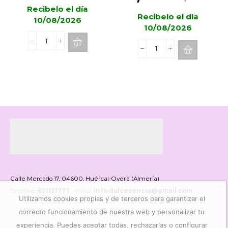
precio
pre
Recibelo el día
Recibelo el día
original
act
10/08/2026
10/08/2026
era:
es:
Mikado
9,95€.
4,9
Balsamo
RASPBERRY
Corporal
&
Terre
BLACK
d'Oc
VANILLA
LAOTONG
Cereria
Mandarine
Mollá
yuzu
cantidad
18g
cantidad
Calle Mercado 17, 04600, Huércal-Overa (Almería)
Teléfono:
621121777
- eMail:
info.dulcesencia@gmail.com
Utilizamos cookies propias y de terceros para garantizar el
correcto funcionamiento de nuestra web y personalizar tu
experiencia. Puedes aceptar todas, rechazarlas o configurar