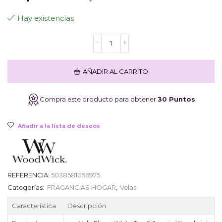
precio
precio
Hay existencias
Vela
original
actual
Elipse
White
Tea
era:
es:
AÑADIR AL CARRITO
&
Jasmin
WoodWick
38,50€.
30,80€.
Compra este producto para obtener
30 Puntos
453gr
cantidad
Añadir a la lista de deseos
REFERENCIA:
5038581056975
Categorías:
FRAGANCIAS HOGAR
,
Velas
Característica
Descripción