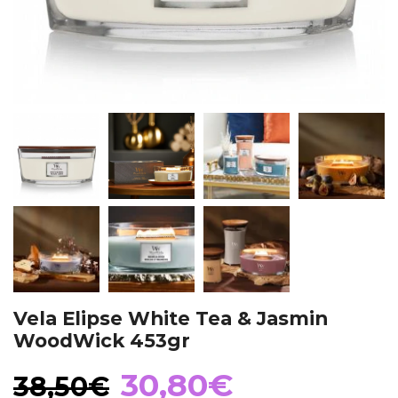
Vela Elipse White Tea & Jasmin
WoodWick 453gr
El
El
30,80
€
38,50
€