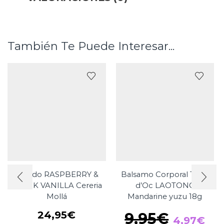
También Te Puede Interesar...
Mikado RASPBERRY &
Balsamo Corporal Terre
BLACK VANILLA Cereria
d’Oc LAOTONG
Mollá
Mandarine yuzu 18g
El
El
24,95
€
9,95
€
4,97
€