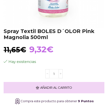
Spray Textil BOLES D´OLOR Pink
Magnolia 500ml
El
El
9,32
€
11,65
€
precio
precio
Hay existencias
Spray
original
actual
Textil
BOLES
D
era:
es:
AÑADIR AL CARRITO
´OLOR
Pink
Magnolia
11,65€.
9,32€.
Compra este producto para obtener
9 Puntos
500ml
cantidad