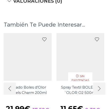
VALORACIONES (0)
También Te Puede Interesar...
SIN
EXISTENCIAS
Mikado Boles d’Olor
Spray Textil BOLES D
Angels Charm 200ml
´OLOR O2 500ml
El
El
El
El
21,99
€
11,65
€