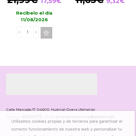
17,59
€
9,32
€
precio
precio
precio
pre
Recibelo el día
original
actual
original
act
11/08/2026
era:
es:
era:
es:
21,99€.
17,59€.
11,65€.
9,3
Mikado
Boles
d'Olor
Angels
Charm
200ml
cantidad
Calle Mercado 17, 04600, Huércal-Overa (Almería)
Teléfono:
621121777
- eMail:
info.dulcesencia@gmail.com
Utilizamos cookies propias y de terceros para garantizar el
correcto funcionamiento de nuestra web y personalizar tu