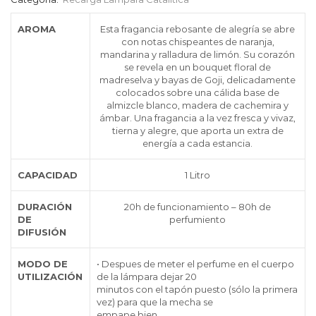
AROMA
Esta fragancia rebosante de alegría se abre
con notas chispeantes de naranja,
mandarina y ralladura de limón. Su corazón
se revela en un bouquet floral de
madreselva y bayas de Goji, delicadamente
colocados sobre una cálida base de
almizcle blanco, madera de cachemira y
ámbar. Una fragancia a la vez fresca y vivaz,
tierna y alegre, que aporta un extra de
energía a cada estancia.
CAPACIDAD
1 Litro
DURACIÓN
20h de funcionamiento – 80h de
DE
perfumiento
DIFUSIÓN
MODO DE
• Despues de meter el perfume en el cuerpo
UTILIZACIÓN
de la lámpara dejar 20
minutos con el tapón puesto (sólo la primera
vez) para que la mecha se
empape bien,