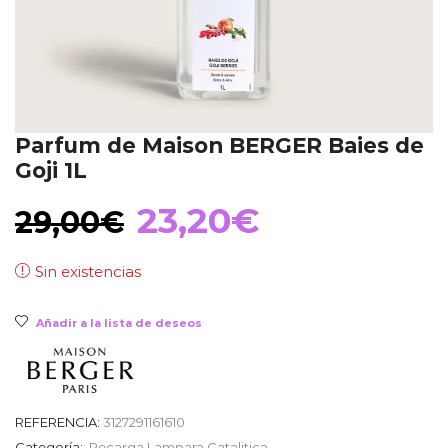
Parfum de Maison BERGER Baies de
Goji 1L
El
El
23,20
€
29,00
€
precio
precio
Sin existencias
original
actual
Añadir a la lista de deseos
era:
es:
REFERENCIA:
3127291161610
29,00€.
23,20€.
Categoría:
Recarga Lampara Catalitica