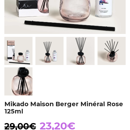
Mikado Maison Berger Minéral Rose
125ml
El
El
23,20
€
29,00
€