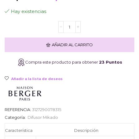
precio
precio
Hay existencias
Mikado
original
actual
Maison
Berger
Minéral
era:
es:
AÑADIR AL CARRITO
Rose
125ml
cantidad
29,00€.
23,20€.
Compra este producto para obtener
23 Puntos
Añadir a la lista de deseos
REFERENCIA:
3127290078315
Categoría:
Difusor Mikado
Característica
Descripción